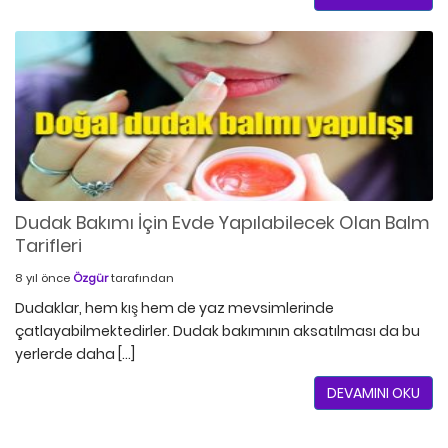
Dudak Bakımı İçin Evde Yapılabilecek Olan Balm
Tarifleri
8 yıl önce
Özgür
tarafından
Dudaklar, hem kış hem de yaz mevsimlerinde
çatlayabilmektedirler. Dudak bakımının aksatılması da bu
yerlerde daha […]
DEVAMINI OKU