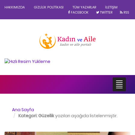
HAKKIMIZDA
GIZLILIK POLITIKASI
TÜM YAZARLAR
İLETIŞIM
FACEBOOK
TWITTER
RSS
Ana Sayfa
Kategori:
Güzellik
yazıları aşağıda listelenmiştir.