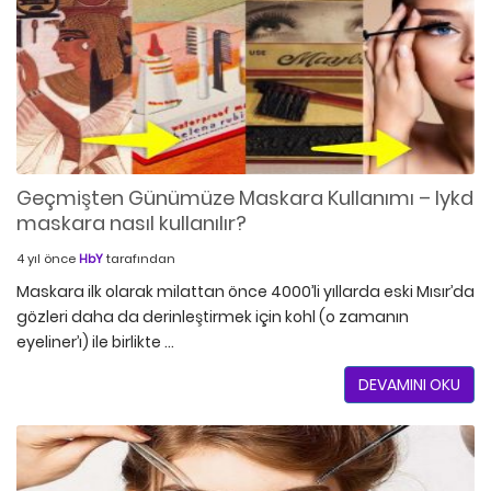
Geçmişten Günümüze Maskara Kullanımı – lykd
maskara nasıl kullanılır?
4 yıl önce
HbY
tarafından
Maskara ilk olarak milattan önce 4000’li yıllarda eski Mısır’da
gözleri daha da derinleştirmek için kohl (o zamanın
eyeliner’ı) ile birlikte …
DEVAMINI OKU