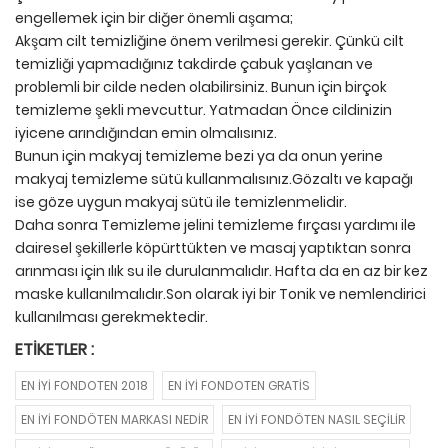
engellemek için bir diğer önemli aşama;
Akşam cilt temizliğine önem verilmesi gerekir. Çünkü cilt
temizliği yapmadığınız takdirde çabuk yaşlanan ve
problemli bir cilde neden olabilirsiniz. Bunun için birçok
temizleme şekli mevcuttur. Yatmadan Önce cildinizin
iyicene arındığından emin olmalısınız.
Bunun için makyaj temizleme bezi ya da onun yerine
makyaj temizleme sütü kullanmalısınız.Gözaltı ve kapağı
ise göze uygun makyaj sütü ile temizlenmelidir.
Daha sonra Temizleme jelini temizleme fırçası yardımı ile
dairesel şekillerle köpürttükten ve masaj yaptıktan sonra
arınması için ılık su ile durulanmalıdır. Hafta da en az bir kez
maske kullanılmalıdır.Son olarak iyi bir Tonik ve nemlendirici
kullanılması gerekmektedir.
ETIKETLER :
EN IYI FONDOTEN 2018
EN IYI FONDOTEN GRATIS
EN IYI FONDÖTEN MARKASI NEDIR
EN IYI FONDÖTEN NASIL SEÇILIR