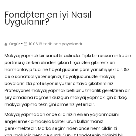
Fondöten en iyi Nasıl
Uygulanır?
-
10.06.18 tarihinde yayınlandı.
Özgür
Makyaj yapmak bir sanattır aslında. Tıpkı bir ressamın kadın
portresi çizerken elinden çıkan fırça izleri gibi renkleri
harmanlayıp tualine hayal gücüne göre yansıtış şeklidir. Siz
de o sanatsal yeteneğinizi, hayalgücünüzle makyaj
boyalarınızla profesyonel yüzler ortaya çıkabilirsiniz.
Profesyonel makyaj yapmak belli bir uzmanlık gerektiren bir
şey olmasına rağmen düzgün makyaj yapmak için birkaç
makyaj yapma tekniğini bilmeniz yeterlidir.
Makyaj yapmadan önce cildinizin erken yaşlanmasını
engellemek amacıyla kaliteli ürün kullanmanız
gerekmektedir. Marka seçiminden önce hem cildinizi
korumak için hem de sürdüğünüz fondötenin cildinizi bir