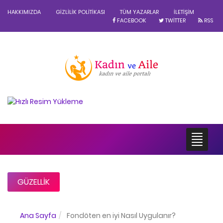
HAKKIMIZDA
GIZLILIK POLITIKASI
TÜM YAZARLAR
İLETIŞIM
FACEBOOK
TWITTER
RSS
GÜZELLIK
Ana Sayfa
Fondöten en iyi Nasıl Uygulanır?