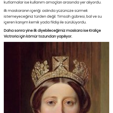
kutlamalar ise kullanım amaçları arasında yer alıyordu.
ilk maskaranın içeriği aslında yüzünüze sürmek
istemeyeceğiniz türden değil. Timsah gübresi, bal ve su
içeren karışım kemik yada fildişi ile sürülüyordu.
Daha sonra yine ilk diyebileceğimiz maskara ise Kraliçe
Victroria için kömür tozundan yapılıyor.