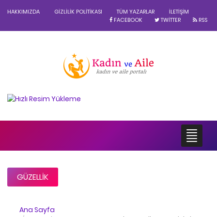
HAKKIMIZDA
GIZLILIK POLITIKASI
TÜM YAZARLAR
İLETIŞIM
FACEBOOK
TWITTER
RSS
GÜZELLIK
Ana Sayfa