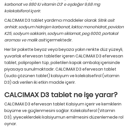
karbonat ve 880 IU vitamin D3′ e eşdeğer 9,68 mg
kolekalsiferol içerir.
CALCIMAX D3 tablet yardımcı maddeler olarak
Sitrik asit
anhidr, sodyum hidrojen karbonat, laktoz monohidrat, povidon
K25, sodyum sakkarin, sodyum siklamat, peg 6000, portakal
aroması ve malik asit
içermektedir.
Her bir pakette beyaz veya beyaza yakın renkte düz yüzeyli,
yuvarlak efervesan tabletler içeren CALCIMAX D3 efervesan
tablet, polipropilen tüp, polietilen kapak ambalaj içerisinde
piyasaya sunulmaktadır. CALCIMAX D3 efervesan tablet
(suda çözünen tablet) kalsiyum ve kolekalsefirol (vitamin
D3) adı verilen iki etkin madde içerir.
CALCIMAX D3 tablet ne işe yarar?
CALCIMAX D3 efervesan tablet Kalsiyum içerir ve kemiklerin
büyüme ve güçlenmesini sağlar. Kolekalsiferol (Vitamin
D3), yiyeceklerdeki kalsiyumun emilmesini düzenlemede rol
oynar.