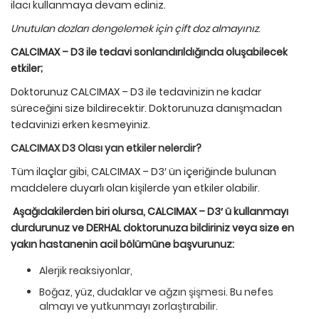
ilacı kullanmaya devam ediniz.
Unutulan dozları dengelemek i
ç
in
ç
ift doz almayınız
.
CALCIMAX – D3 ile tedavi sonlandırıldığında oluşabilecek
etkiler;
Doktorunuz CALCIMAX – D3 ile tedavinizin ne kadar
süreceğini size bildirecektir. Doktorunuza danışmadan
tedavinizi erken kesmeyiniz.
CALCIMAX D3 Olası yan etkiler nelerdir?
Tüm ilaçlar gibi, CALCIMAX – D3′ ün içeriğinde bulunan
maddelere duyarlı olan kişilerde yan etkiler olabilir.
Aşağıdakilerden biri olursa, CALCIMAX – D3′
ü
kullanmayı
durdurunuz ve DERHAL doktorunuza bildiriniz veya size en
yakın hastanenin acil b
ölümüne başvurunuz:
Alerjik reaksiyonlar,
Boğaz, yüz, dudaklar ve ağzın şişmesi. Bu nefes
almayı ve yutkunmayı zorlaştırabilir.