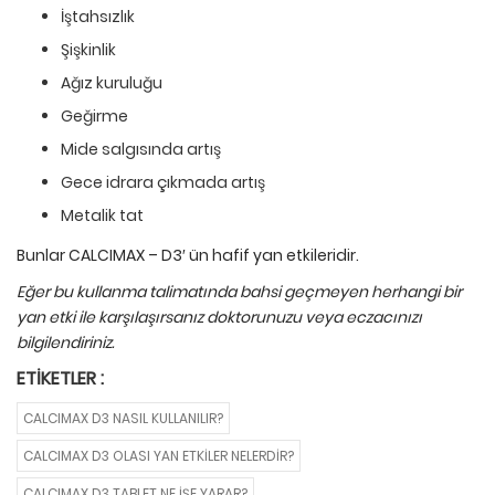
İştahsızlık
Şişkinlik
Ağız kuruluğu
Geğirme
Mide salgısında artış
Gece idrara çıkmada artış
Metalik tat
Bunlar CALCIMAX – D3′ ün hafif yan etkileridir.
Eğer bu kullanma talimatında bahsi geçmeyen herhangi bir
yan etki ile karşılaşırsanız doktorunuzu veya eczacınızı
bilgilendiriniz.
ETIKETLER :
CALCIMAX D3 NASIL KULLANILIR?
CALCIMAX D3 OLASI YAN ETKILER NELERDIR?
CALCIMAX D3 TABLET NE IŞE YARAR?