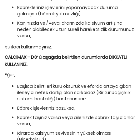
Böbrekleriniz işlevlerini yapamayacak duruma
gelmişse (böbrek yetmezliği),
Kanınızda ve / veya idrarınızda kalsiyum artışına
neden olabilecek uzun süreli hareketsizlik durumunuz
varsa,
bu ilacı kullanmayınız.
CALCIMAX – D3′
ü
aşağıda belirtilen durumlarda DİKKATLİ
KULLANINIZ.
Eğer,
Başlıca belirtileri kuru öksürük ve eforda ortaya çıkan
ilerleyici nefes darlığı olan sarkoidoz (Bir tür bağışıklık
sistemi hastalığı) hastası iseniz,
Böbrek işlevleriniz bozuksa,
Böbrek taşınız varsa veya ailenizde böbrek taşı olanlar
varsa,
İdrarda kalsiyum seviyesinin yüksek olması
(Hiperkalsüri),