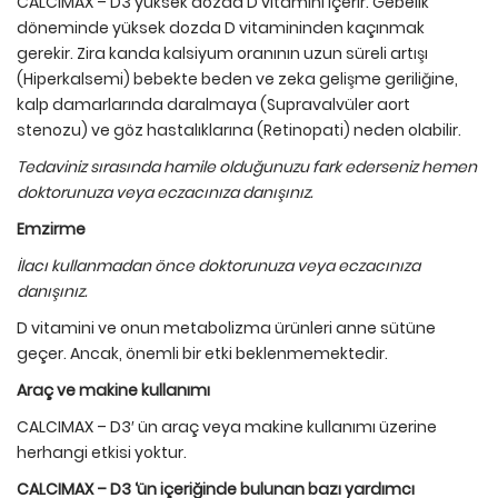
CALCIMAX – D3 yüksek dozda D vitamini içerir. Gebelik
döneminde yüksek dozda D vitamininden kaçınmak
gerekir. Zira kanda kalsiyum oranının uzun süreli artışı
(Hiperkalsemi) bebekte beden ve zeka gelişme geriliğine,
kalp damarlarında daralmaya (Supravalvüler aort
stenozu) ve göz hastalıklarına (Retinopati) neden olabilir.
Tedaviniz sırasında hamile olduğunuzu fark ederseniz hemen
doktorunuza veya eczacınıza danışınız.
Emzirme
İlacı kullanmadan
ö
nce doktorunuza veya eczacınıza
danışınız.
D vitamini ve onun metabolizma ürünleri anne sütüne
geçer. Ancak, önemli bir etki beklenmemektedir.
Ara
ç
ve makine kullanımı
CALCIMAX – D3′ ün araç veya makine kullanımı üzerine
herhangi etkisi yoktur.
CALCIMAX – D3 ‘
ü
n i
ç
eriğinde bulunan bazı yardımcı