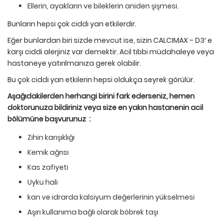
Ellerin, ayakların ve bileklerin aniden şişmesi.
Bunların hepsi çok ciddi yan etkilerdir.
Eğer bunlardan biri sizde mevcut ise, sizin CALCIMAX – D3′ e
karşı ciddi alerjiniz var demektir. Acil tıbbi müdahaleye veya
hastaneye yatırılmanıza gerek olabilir.
Bu çok ciddi yan etkilerin hepsi oldukça seyrek görülür.
Aşağıdakilerden herhangi birini fark ederseniz, hemen
doktorunuza bildiriniz veya size en yakın hastanenin acil
b
ö
l
ü
m
ü
ne başvurunuz :
Zihin karışıklığı
Kemik ağrısı
Kas zafiyeti
Uyku hali
kan ve idrarda kalsiyum değerlerinin yükselmesi
Aşırı kullanıma bağlı olarak böbrek taşı