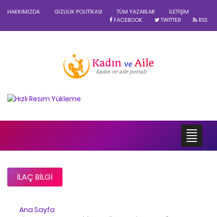
HAKKIMIZDA
GIZLILIK POLITIKASI
TÜM YAZARLAR
İLETIŞIM
FACEBOOK
TWITTER
RSS
İLAÇ BILGI
Ana Sayfa