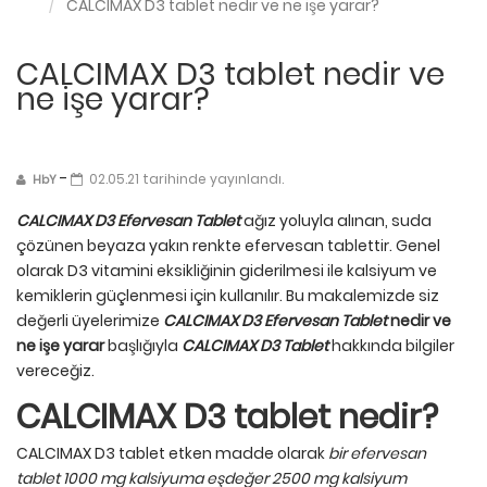
CALCIMAX D3 tablet nedir ve ne işe yarar?
CALCIMAX D3 tablet nedir ve
ne işe yarar?
-
02.05.21 tarihinde yayınlandı.
HbY
CALCIMAX D3 Efervesan Tablet
ağız yoluyla alınan, suda
çözünen beyaza yakın renkte efervesan tablettir. Genel
olarak D3 vitamini eksikliğinin giderilmesi ile kalsiyum ve
kemiklerin güçlenmesi için kullanılır. Bu makalemizde siz
değerli üyelerimize
CALCIMAX D3 Efervesan Tablet
nedir ve
ne işe yarar
başlığıyla
CALCIMAX D3 Tablet
hakkında bilgiler
vereceğiz.
CALCIMAX D3 tablet nedir?
CALCIMAX D3 tablet etken madde olarak
bir efervesan
tablet 1000 mg kalsiyuma eşdeğer 2500 mg kalsiyum