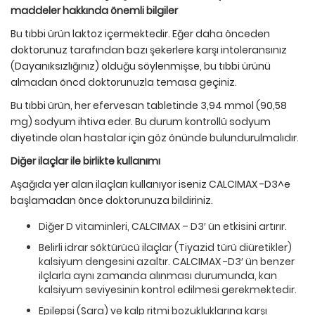
maddeler hakkında
ö
nemli bilgiler
Bu tıbbi ürün laktoz içermektedir. Eğer daha önceden
doktorunuz tarafından bazı şekerlere karşı intoleransınız
(Dayanıksızlığınız) olduğu söylenmişse, bu tıbbi ürünü
almadan öncd doktorunuzla temasa geçiniz.
Bu tıbbi ürün, her efervesan tabletinde 3,94 mmol (90,58
mg) sodyum ihtiva eder. Bu durum kontrollü sodyum
diyetinde olan hastalar için göz önünde bulundurulmalıdır.
Diğer ila
ç
lar ile birlikte kullanımı
Aşağıda yer alan ilaçları kullanıyor iseniz CALCIMAX -D3^e
başlamadan önce doktorunuza bildiriniz.
Diğer D vitaminleri, CALCIMAX – D3′ ün etkisini artırır.
Belirli idrar söktürücü ilaçlar (Tiyazid türü diüretikler)
kalsiyum dengesini azaltır. CALCIMAX -D3′ ün benzer
ilçlarla aynı zamanda alınması durumunda, kan
kalsiyum seviyesinin kontrol edilmesi gerekmektedir.
Epilepsi (Sara) ve kalp ritmi bozukluklarına karşı