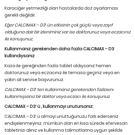
Karaciğer yetmezliği olan hastalarda doz ayarlaması
gerekli değildir.
Eğer CALCIMAX – D3′
ü
n etkisinin
ç
ok g
üç
l
ü
veya zayıf
olduğuna dair bir izleniminiz var ise doktorunuz veya eczacınız
ile konuşunuz.
Kullanmanız gerekenden daha fazla CALCIMAX – D3
kullandıysanız
Kaza ile gereğinden fazla tablet aldıysanız hemen
doktorunuz veya eczacınız ile temasa geçiniz veya en
yakın ail servise başvurunuz.
CALCIMAX – D3′ ten kullanmanız gerekenden fazlasını
kullanmışsanız bir doktor veya eczacı ile konuşunuz.
CALCIMAX – D3′
ü
, kullanmayı unutursanız:
CALCIMAX – D3′ ü almayı unuttuğunuzu fark ederseniz
endişelenmeyiniz, mümkün olan en kısa sürede efervesan
tabletinizi alınız ve kullanma talimatlarına uygun şekilde