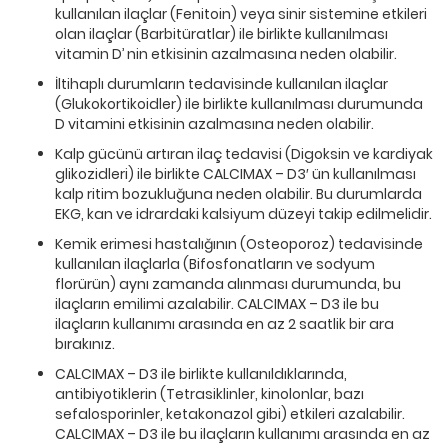
kullanılan ilaçlar (Fenitoin) veya sinir sistemine etkileri
olan ilaçlar (Barbitüratlar) ile birlikte kullanılması
vitamin D’ nin etkisinin azalmasına neden olabilir.
İltihaplı durumların tedavisinde kullanılan ilaçlar
(Glukokortikoidler) ile birlikte kullanılması durumunda
D vitamini etkisinin azalmasına neden olabilir.
Kalp gücünü artıran ilaç tedavisi (Digoksin ve kardiyak
glikozidleri) ile birlikte CALCIMAX – D3′ ün kullanılması
kalp ritim bozukluğuna neden olabilir. Bu durumlarda
EKG, kan ve idrardaki kalsiyum düzeyi takip edilmelidir.
Kemik erimesi hastalığının (Osteoporoz) tedavisinde
kullanılan ilaçlarla (Bifosfonatların ve sodyum
florürün) aynı zamanda alınması durumunda, bu
ilaçların emilimi azalabilir. CALCIMAX – D3 ile bu
ilaçların kullanımı arasında en az 2 saatlik bir ara
bırakınız.
CALCIMAX – D3 ile birlikte kullanıldıklarında,
antibiyotiklerin (Tetrasiklinler, kinolonlar, bazı
sefalosporinler, ketakonazol gibi) etkileri azalabilir.
CALCIMAX – D3 ile bu ilaçların kullanımı arasında en az