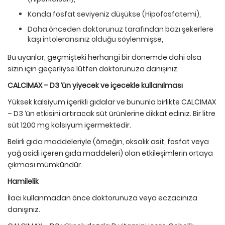
Kanda fosfat seviyeniz düşükse (Hipofosfatemi),
Daha önceden doktorunuz tarafından bazı şekerlere
kaşı intoleransınız olduğu söylenmişse,
Bu uyarılar, geçmişteki herhangi bir dönemde dahi olsa
sizin için geçerliyse lütfen doktorunuza danışınız.
CALCIMAX – D3 ‘
ü
n yiyecek ve i
ç
ecekle kullanılması
Yüksek kalsiyum içerikli gıdalar ve bununla birlikte CALCIMAX
– D3 ‘ün etkisini artıracak süt ürünlerine dikkat ediniz. Bir litre
süt 1200 mg kalsiyum içermektedir.
Belirli gıda maddeleriyle (örneğin, oksalik asit, fosfat veya
yağ asidi içeren gıda maddeleri) olan etkileşimlerin ortaya
çıkması mümkündür.
Hamilelik
İlacı kullanmadan önce doktorunuza veya eczacınıza
danışınız.