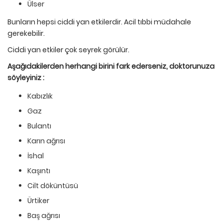
Ülser
Bunların hepsi ciddi yan etkilerdir. Acil tıbbi müdahale
gerekebilir.
Ciddi yan etkiler çok seyrek görülür.
Aşağıdakilerden herhangi birini fark ederseniz, doktorunuza
s
ö
yleyiniz :
Kabızlık
Gaz
Bulantı
Karın ağrısı
İshal
Kaşıntı
Cilt döküntüsü
Ürtiker
Baş ağrısı