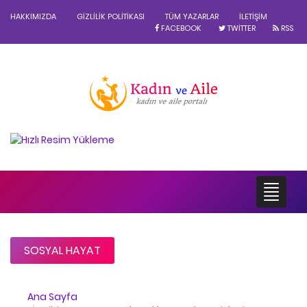
HAKKIMIZDA
GIZLILIK POLITIKASI
TÜM YAZARLAR
İLETIŞIM
FACEBOOK
TWITTER
RSS
SOSYAL HAYAT
Ana Sayfa