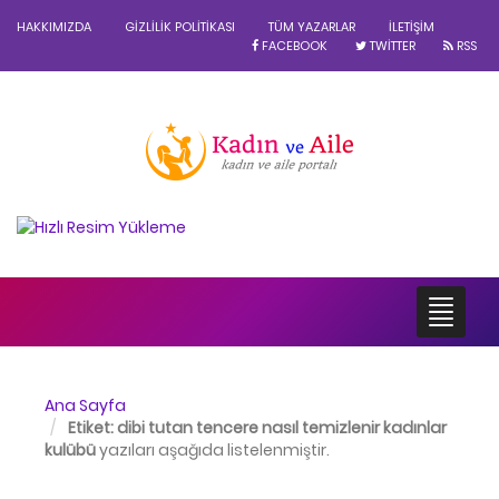
HAKKIMIZDA
GIZLILIK POLITIKASI
TÜM YAZARLAR
İLETIŞIM
FACEBOOK
TWITTER
RSS
Ana Sayfa
Etiket:
dibi tutan tencere nasıl temizlenir kadınlar
kulübü
yazıları aşağıda listelenmiştir.