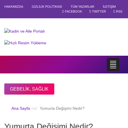
HAKKIMIZDA
GIZLILIK POLITIKASI
TÜM YAZARLAR
İLETIŞIM
FACEBOOK
TWITTER
RSS
GEBELIK
,
SAĞLIK
Ana Sayfa
Yumurta Değişimi Nedir?
Yumurta Değişimi Nedir?