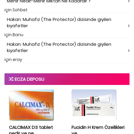
Mehir Nedir-Mehir Miktarı Ne Kadardır ?
için
Sohbet
Hakan: Muhafız (The Protector) dizisinde giyilen
kıyafetler
için
Banu
Hakan: Muhafız (The Protector) dizisinde giyilen
kıyafetler
için
eray
ECZA DEPOSU
CALCIMAX D3 tablet
Fucidin H Krem Özellikleri
nedir ve ne...
ve ...