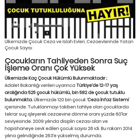
Ülkemizde Çocuk Ceza ve Islah Evleri, Cezaevlerinde Yatan
Çocuk Sayısı
Çocukların Tahliyeden Sonra Suç
İşleme Oranı Çok Yüksek
Ülkemizde Kaç Çocuk Hükümlü Bulunmaktadır ;
Adalet Bakanlığı verileri uyarınca
Türkiye’de 12-17 yaş
aralığında 525 çocuk hükümlü, bin 582 de çocuk tutuklu
bulunmakta.
Ülkemizde 120 bin çocuk ‘
Ceza İnfaz Sistemi
’
içerisinde. Tutuklanmayı takiben tahliye olan çocuklarda
tekrar suç işleyerek cezaevine dönme oranı yüzde 60’lar
seviyesinde. 2009 yılında disiplin cezası alan ve
hapishaneye sevk edilen çocuk sayısı 26 idi. Bu rakam 2014
yılına gelindiğinde 263’e yükselmiş durumda.