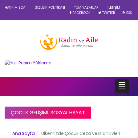
HAKKIMIZDA
GIZLILIK POLITIKASI
TÜM YAZARLAR
İLETIŞIM
FACEBOOK
TWITTER
RSS
ÇOCUK GELIŞIMI
,
SOSYAL HAYAT
Ana Sayfa
Ülkemizde Çocuk Ceza ve Islah Evleri