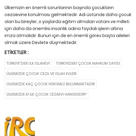
Ülkemizin en önemli sorunlarının başında çocukların
cezaevine konulması gelmektedir. Adı üstünde daha çocuk
olan bu bireyler, o yaşlarda eğitim almaları vatanı ve milleti
için daha da önemlisi insanlık adına faydalı işlerin altına
imza atmalıdır. Bunun için de en önemli görev başta aileleri
olmak üzere Devlete düşmektedir.
ETIKETLER :
TÜRKIYE'DEKI ILK ISLAHEVI
TÜRKIYEDEKI ÇOCUK MAHKUM SAYISI
ÜLKEMIZDE ÇOCUK CEZA VE ISLAH EVLERI
ÜLKEMIZDE KAÇ ÇOCUK HÜKÜMLÜ BULUNMAKTADIR
ÜLKEMIZDE KI İLK ÇOCUK CEZAEVI HANGISIDIR?