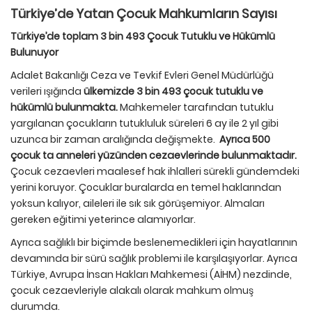
Türkiye’de Yatan Çocuk Mahkumların Sayısı
Türkiye’de toplam 3 bin 493 Çocuk Tutuklu ve Hükümlü
Bulunuyor
Adalet Bakanlığı Ceza ve Tevkif Evleri Genel Müdürlüğü
verileri ışığında
ülkemizde 3 bin 493 çocuk tutuklu ve
hükümlü bulunmakta.
Mahkemeler tarafından tutuklu
yargılanan çocukların tutukluluk süreleri 6 ay ile 2 yıl gibi
uzunca bir zaman aralığında değişmekte.
Ayrıca 500
çocuk ta anneleri yüzünden cezaevlerinde bulunmaktadır.
Çocuk cezaevleri maalesef hak ihlalleri sürekli gündemdeki
yerini koruyor. Çocuklar buralarda en temel haklarından
yoksun kalıyor, aileleri ile sık sık görüşemiyor. Almaları
gereken eğitimi yeterince alamıyorlar.
Ayrıca sağlıklı bir biçimde beslenemedikleri için hayatlarının
devamında bir sürü sağlık problemi ile karşılaşıyorlar. Ayrıca
Türkiye, Avrupa İnsan Hakları Mahkemesi (AİHM) nezdinde,
çocuk cezaevleriyle alakalı olarak mahkum olmuş
durumda.