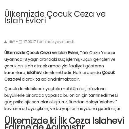
Ülkemizde Çocuk Ceza ve
Islah Evleri
-
17.03.17 tarihinde yayınlandı.
HbY
Ülkemizde Çocuk Ceza ve Islah Evleri
, Türk Ceza Yasası
uyarınca 18 yaşın altındaki suç işlemiş küçük gençleri ve
çocukları ıslah etmek amacıyla faaliyet gösteren
kurumlara,
ıslahevi
denilmektedir. Halk arasında
Çocuk
Cezaevi
olarak ta adlandırılmaktadır.
Çocuk denilebilecek yaştaki mahkûmlar, infazlarını
büyüklerle bir arada yaparsa bu onlar için tamir edilmesi
güç psikolojik sorunlar oluşturur. Bundan dolayı “ıslahevi”
kavramı ortaya çıkmış ve bu yapılar meydana getirilmiştir.
Ülkemizde ki İlk Ceza Islahevi
Edirne’de Açılmıştır.