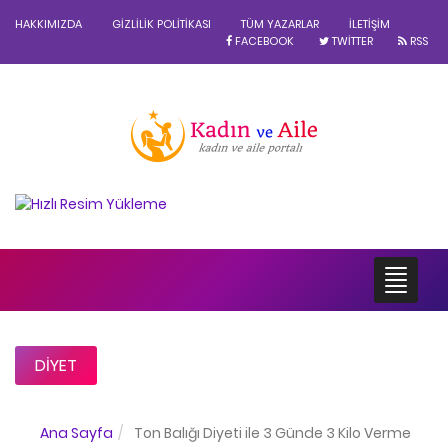
HAKKIMIZDA
GIZLILIK POLITIKASI
TÜM YAZARLAR
İLETIŞIM
FACEBOOK
TWITTER
RSS
DIYET
Ana Sayfa
Ton Balığı Diyeti ile 3 Günde 3 Kilo Verme