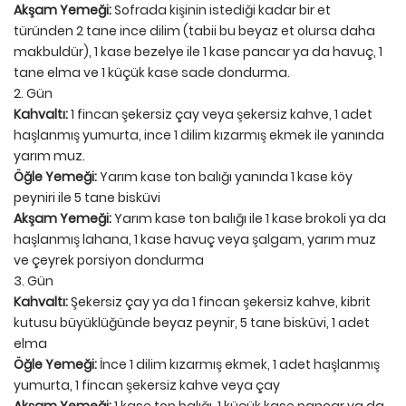
Akşam Yemeği:
Sofrada kişinin istediği kadar bir et
türünden 2 tane ince dilim (tabii bu beyaz et olursa daha
makbuldür), 1 kase bezelye ile 1 kase pancar ya da havuç, 1
tane elma ve 1 küçük kase sade dondurma.
2. Gün
Kahvaltı:
1 fincan şekersiz çay veya şekersiz kahve, 1 adet
haşlanmış yumurta, ince 1 dilim kızarmış ekmek ile yanında
yarım muz.
Öğle Yemeği:
Yarım kase ton balığı yanında 1 kase köy
peyniri ile 5 tane bisküvi
Akşam Yemeği:
Yarım kase ton balığı ile 1 kase brokoli ya da
haşlanmış lahana, 1 kase havuç veya şalgam, yarım muz
ve çeyrek porsiyon dondurma
3. Gün
Kahvaltı:
Şekersiz çay ya da 1 fincan şekersiz kahve, kibrit
kutusu büyüklüğünde beyaz peynir, 5 tane bisküvi, 1 adet
elma
Öğle Yemeği:
İnce 1 dilim kızarmış ekmek, 1 adet haşlanmış
yumurta, 1 fincan şekersiz kahve veya çay
Akşam Yemeği:
1 kase ton balığı, 1 küçük kase pancar ya da