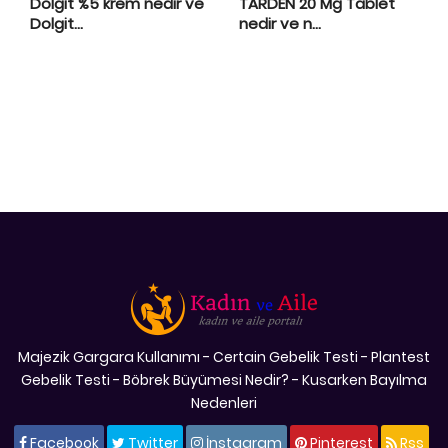
Dolgit %5 krem nedir ve
TARDEN 20 Mg Tablet
Dolgit...
nedir ve n...
Majezik Gargara Kullanımı
-
Certain Gebelik Testi
-
Plantest
Gebelik Testi
-
Böbrek Büyümesi Nedir?
-
Kusarken Bayılma
Nedenleri
Facebook
Twitter
İnstagram
Pinterest
Rss