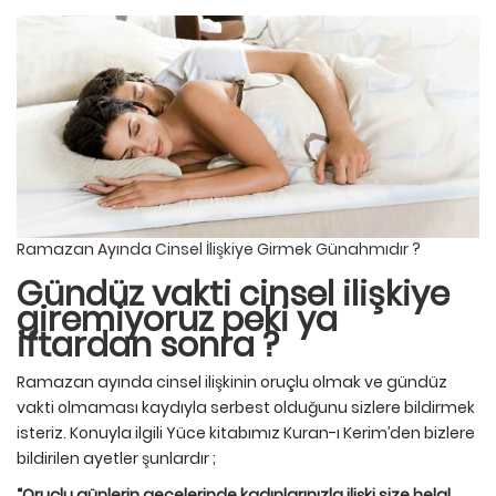
Ramazan Ayında Cinsel İlişkiye Girmek Günahmıdır ?
Gündüz vakti cinsel ilişkiye
giremiyoruz peki ya
iftardan sonra ?
Ramazan ayında cinsel ilişkinin oruçlu olmak ve gündüz
vakti olmaması kaydıyla serbest olduğunu sizlere bildirmek
isteriz. Konuyla ilgili Yüce kitabımız Kuran-ı Kerim’den bizlere
bildirilen ayetler şunlardır ;
“Oruçlu günlerin gecelerinde kadınlarınızla ilişki size helal