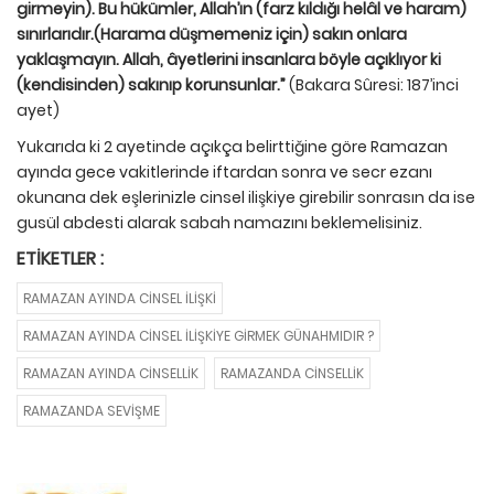
girmeyin). Bu hükümler, Allah’ın (farz kıldığı helâl ve haram)
sınırlarıdır.(Harama düşmemeniz için) sakın onlara
yaklaşmayın. Allah, âyetlerini insanlara böyle açıklıyor ki
(kendisinden) sakınıp korunsunlar.”
(Bakara Sûresi: 187’inci
ayet)
Yukarıda ki 2 ayetinde açıkça belirttiğine göre Ramazan
ayında gece vakitlerinde iftardan sonra ve secr ezanı
okunana dek eşlerinizle cinsel ilişkiye girebilir sonrasın da ise
gusül abdesti alarak sabah namazını beklemelisiniz.
ETIKETLER :
RAMAZAN AYINDA CINSEL ILIŞKI
RAMAZAN AYINDA CINSEL İLIŞKIYE GIRMEK GÜNAHMIDIR ?
RAMAZAN AYINDA CINSELLIK
RAMAZANDA CINSELLIK
RAMAZANDA SEVIŞME