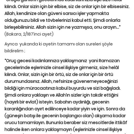
kılındı. Onlar sizin için bir elbise, siz de onlar için bir elbisesiniz.
Allah, kendinize olan güveni sarsıcı işler yapmakta
olduğunuzu bildi ve tövbelerinizi kabul etti. Şimdi onlarla
birleşebilirsiniz. Allah sizin için ne yazmışsa, onu arayın…”
(Bakara, 2/187’inci ayet)
Ayrıca yukarıda ki ayetin tamamı olan sureleri şöyle
bildirelim ;
“Oruç gecesi kadınlarınıza yaklaşmanız yani Ramazan
gecelerinde eşlerinizle cinsel ilişkiye girmeniz, size helâl
kılındı. Onlar, sizin için bir örtü, siz de onlar için bir örtü
durumundasınız. Allah, nefsinize güvenemeyeceğinizi
bildiği için müracaatınızı kabul buyurdu ve sizi bağışladı.
Şimdi onlara yaklaşın ve Allah’ın sizler için takdir ettiğini
(hayırlı bir evlat) isteyin. Sabahın aydınlığı, gecenin
karanlığından ayırt edilinceye kadar yiyin ve için. Sonra da
(güneşin batışı ile gecenin başlangıcı olan) akşama kadar
orucu tamamlayın. Bununla beraber siz mescitlerde ittikâf
halinde iken onlara yaklaşmayın (eşlerinizle cinsel ilişkiye