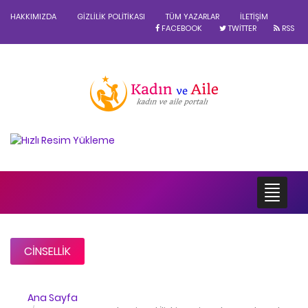
HAKKIMIZDA
GIZLILIK POLITIKASI
TÜM YAZARLAR
İLETIŞIM
FACEBOOK
TWITTER
RSS
CINSELLIK
Ana Sayfa