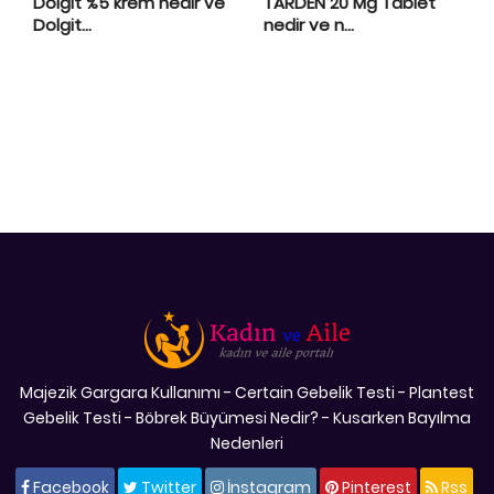
Dolgit %5 krem nedir ve
TARDEN 20 Mg Tablet
Dolgit...
nedir ve n...
Majezik Gargara Kullanımı
-
Certain Gebelik Testi
-
Plantest
Gebelik Testi
-
Böbrek Büyümesi Nedir?
-
Kusarken Bayılma
Nedenleri
Facebook
Twitter
İnstagram
Pinterest
Rss