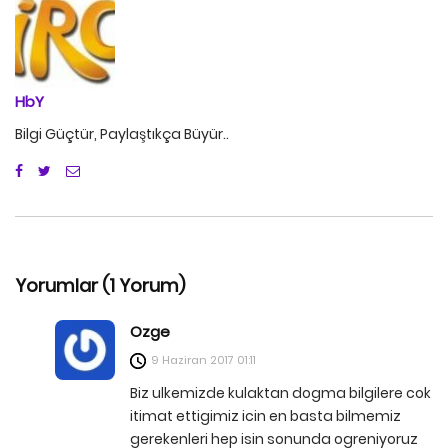
HbY
Bilgi Güçtür, Paylaştıkça Büyür..
Yorumlar (1 Yorum)
Ozge
9 Haziran 2017
01:11
Biz ulkemizde kulaktan dogma bilgilere cok
itimat ettigimiz icin en basta bilmemiz
gerekenleri hep isin sonunda ogreniyoruz