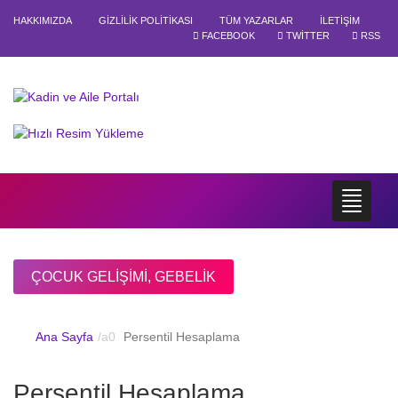
HAKKIMIZDA
GIZLILIK POLITIKASI
TÜM YAZARLAR
İLETIŞIM
FACEBOOK
TWITTER
RSS
ÇOCUK GELIŞIMI
,
GEBELIK
Ana Sayfa
Persentil Hesaplama
Persentil Hesaplama