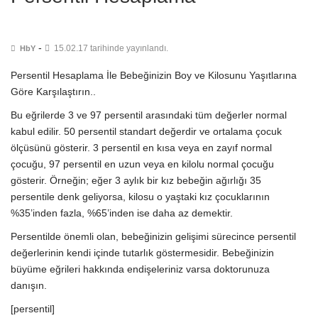
-
15.02.17 tarihinde yayınlandı.
HbY
Persentil Hesaplama İle Bebeğinizin Boy ve Kilosunu Yaşıtlarına
Göre Karşılaştırın..
Bu eğrilerde 3 ve 97 persentil arasındaki tüm değerler normal
kabul edilir. 50 persentil standart değerdir ve ortalama çocuk
ölçüsünü gösterir. 3 persentil en kısa veya en zayıf normal
çocuğu, 97 persentil en uzun veya en kilolu normal çocuğu
gösterir. Örneğin; eğer 3 aylık bir kız bebeğin ağırlığı 35
persentile denk geliyorsa, kilosu o yaştaki kız çocuklarının
%35’inden fazla, %65’inden ise daha az demektir.
Persentilde önemli olan, bebeğinizin gelişimi sürecince persentil
değerlerinin kendi içinde tutarlık göstermesidir. Bebeğinizin
büyüme eğrileri hakkında endişeleriniz varsa doktorunuza
danışın.
[persentil]