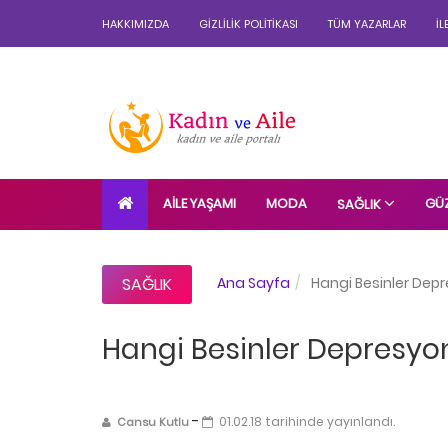
HAKKIMIZDA
GIZLILIK POLITIKASI
TÜM YAZARLAR
İL
AILE YAŞAMI
MODA
GÜZ
SAĞLIK
SAĞLIK
Ana Sayfa
Hangi Besinler Dep
Hangi Besinler Depresyo
-
01.02.18 tarihinde yayınlandı.
Cansu Kutlu