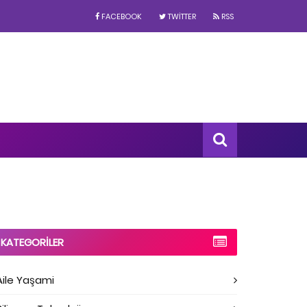
FACEBOOK
TWITTER
RSS
KATEGORILER
Aile Yaşami