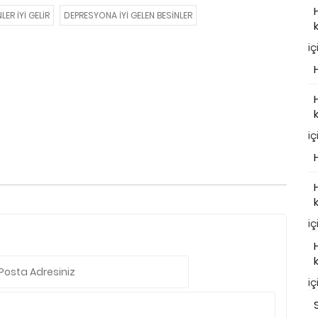
ER IYI GELIR
DEPRESYONA IYI GELEN BESINLER
iç
iç
iç
iç