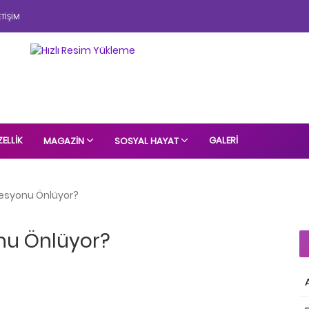
ETIŞIM
ELLIK
GALERI
MAGAZIN
SOSYAL HAYAT
resyonu Önlüyor?
nu Önlüyor?