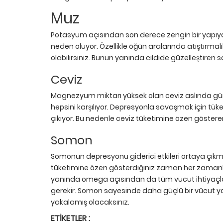
Muz
Potasyum açısından son derece zengin bir yapıy
neden oluyor. Özellikle öğün aralarında atıştırma
olabilirsiniz. Bunun yanında cildide güzelleştiren 
Ceviz
Magnezyum miktarı yüksek olan ceviz aslında gü
hepsini karşılıyor. Depresyonla savaşmak için tüke
çıkıyor. Bu nedenle ceviz tüketimine özen göstere
Somon
Somonun depresyonu giderici etkileri ortaya çıkmış
tüketimine özen gösterdiğiniz zaman her zamankin
yanında omega açısından da tüm vücut ihtiyaçla
gerekir. Somon sayesinde daha güçlü bir vücut ya
yakalamış olacaksınız.
ETIKETLER :