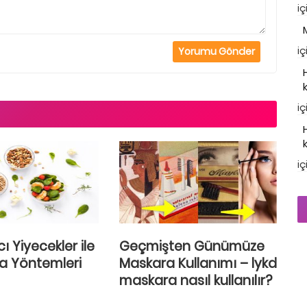
iç
iç
iç
iç
ı Yiyecekler ile
Geçmişten Günümüze
a Yöntemleri
Maskara Kullanımı – lykd
maskara nasıl kullanılır?