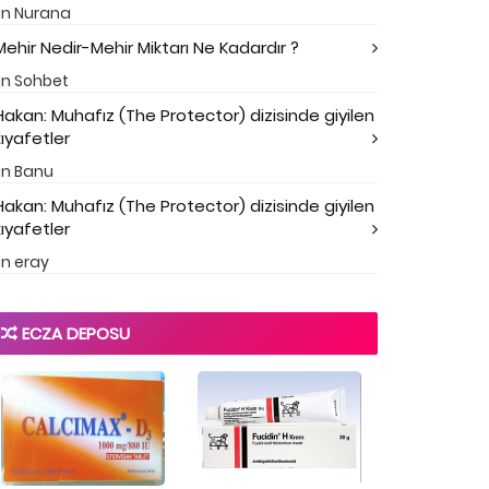
in
Nurana
Mehir Nedir-Mehir Miktarı Ne Kadardır ?
in
Sohbet
Hakan: Muhafız (The Protector) dizisinde giyilen
kıyafetler
in
Banu
Hakan: Muhafız (The Protector) dizisinde giyilen
kıyafetler
in
eray
ECZA DEPOSU