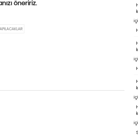
ızı öneririz.
iç
YAPILACAKLAR
iç
iç
iç