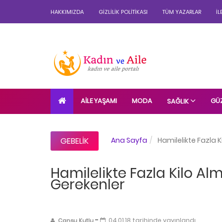
HAKKIMIZDA
GIZLILIK POLITIKASI
TÜM YAZARLAR
İL
AILE YAŞAMI
MODA
GÜZ
SAĞLIK
GEBELIK
Ana Sayfa
Hamilelikte Fazla 
Hamilelikte Fazla Kilo A
Gerekenler
-
04.01.18 tarihinde yayınlandı.
Cansu Kutlu