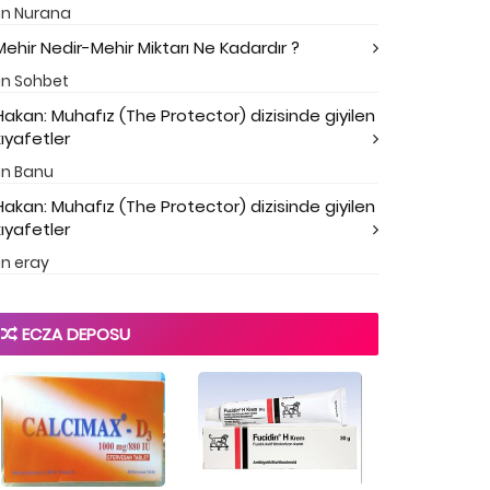
in
Nurana
Mehir Nedir-Mehir Miktarı Ne Kadardır ?
in
Sohbet
Hakan: Muhafız (The Protector) dizisinde giyilen
kıyafetler
in
Banu
Hakan: Muhafız (The Protector) dizisinde giyilen
kıyafetler
in
eray
ECZA DEPOSU