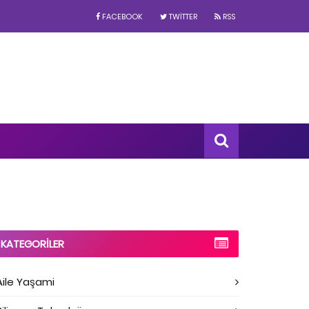
FACEBOOK
TWITTER
RSS
KATEGORILER
Aile Yaşami