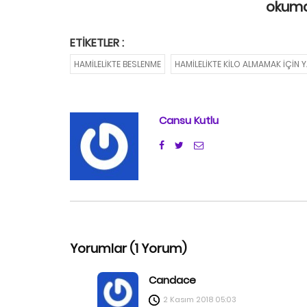
okuman
ETIKETLER :
HAMILELIKTE BESLENME
HAMILELIKTE KILO ALMAMAK IÇIN 
Cansu Kutlu
Yorumlar (1 Yorum)
Candace
2 Kasım 2018
05:03