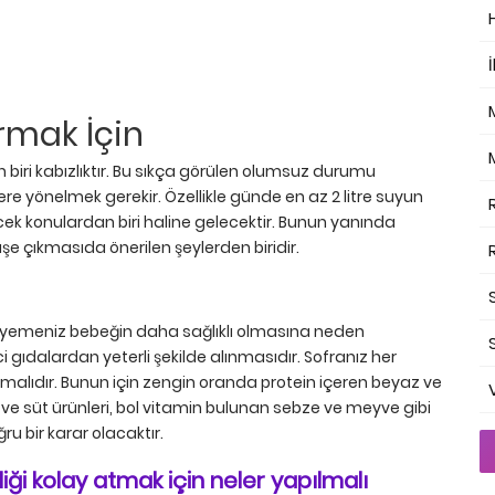
İ
rmak İçin
biri kabızlıktır. Bu sıkça görülen olumsuz durumu
lere yönelmek gerekir. Özellikle günde en az 2 litre suyun
k konulardan biri haline gelecektir. Bunun yanında
e çıkmasıda önerilen şeylerden biridir.
ek yemeniz bebeğin daha sağlıklı olmasına neden
gıdalardan yeterli şekilde alınmasıdır. Sofranız her
lmalıdır. Bunun için zengin oranda protein içeren beyaz ve
 ve süt ürünleri, bol vitamin bulunan sebze ve meyve gibi
ru bir karar olacaktır.
iği kolay atmak için neler yapılmalı