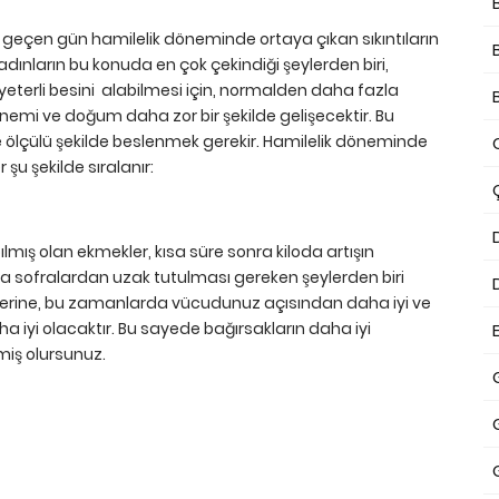
er geçen gün hamilelik döneminde ortaya çıkan sıkıntıların
adınların bu konuda en çok çekindiği şeylerden biri,
n yeterli besini alabilmesi için, normalden daha fazla
mi ve doğum daha zor bir şekilde gelişecektir. Bu
ölçülü şekilde beslenmek gerekir. Hamilelik döneminde
şu şekilde sıralanır:
ış olan ekmekler, kısa süre sonra kiloda artışın
 sofralardan uzak tutulması gereken şeylerden biri
yerine, bu zamanlarda vücudunuz açısından daha iyi ve
a iyi olacaktır. Bu sayede bağırsakların daha iyi
miş olursunuz.