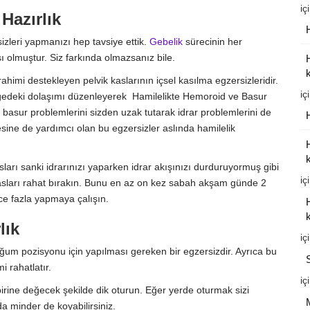
iç
Hazırlık
izleri yapmanızı hep tavsiye ettik.
Gebelik
sürecinin her
ı olmuştur. Siz farkında olmazsanız bile.
k
 rahimi destekleyen pelvik kaslarının içsel kasılma egzersizleridir.
iç
ölgedeki dolaşımı düzenleyerek Hamilelikte Hemoroid ve Basur
 basur problemlerini sizden uzak tutarak idrar problemlerini de
esine de yardımcı olan bu egzersizler aslında hamilelik
k
ları sanki idrarınızı yaparken idrar akışınızı durduruyormuş gibi
iç
asları rahat bırakın. Bunu en az on kez sabah akşam günde 2
nce fazla yapmaya çalışın.
k
lık
iç
oğum pozisyonu için yapılması gereken bir egzersizdir. Ayrıca bu
 rahatlatır.
iç
 birine değecek şekilde dik oturun. Eğer yerde oturmak sizi
da minder de koyabilirsiniz.