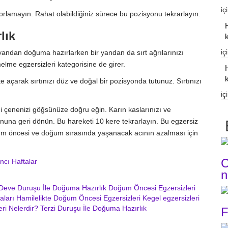
iç
 zorlamayın. Rahat olabildiğiniz sürece bu pozisyonu tekrarlayın.
lık
k
iç
 yandan doğuma hazırlarken bir yandan da sırt ağrılarınızı
lme egzersizleri kategorisine de girer.
k
te açarak sırtınızı düz ve doğal bir pozisyonda tutunuz. Sırtınızı
iç
ani çenenizi göğsünüze doğru eğin. Karın kaslarınızı ve
nuna geri dönün. Bu hareketi 10 kere tekrarlayın. Bu egzersiz
um öncesi ve doğum sırasında yaşanacak acının azalması için
C
ncı Haftalar
n
Deve Duruşu İle Doğuma Hazırlık
Doğum Öncesi Egzersizleri
aları
Hamilelikte Doğum Öncesi Egzersizleri
Kegel egzersizleri
ri Nelerdir?
Terzi Duruşu İle Doğuma Hazırlık
F