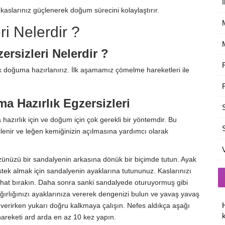
İ
aslarınız güçlenerek doğum sürecini kolaylaştırır.
i Nelerdir ?
rsizleri Nelerdir ?
 doğuma hazırlanırız. İlk aşamamız çömelme hareketleri ile
a Hazırlık Egzersizleri
zırlık için ve doğum için çok gerekli bir yöntemdir. Bu
çlenir ve leğen kemiğinizin açılmasına yardımcı olarak
yüzünüzü bir sandalyenin arkasına dönük bir biçimde tutun. Ayak
stek almak için sandalyenin ayaklarına tutununuz. Kaslarınızı
ahat bırakın. Daha sonra sanki sandalyede oturuyormuş gibi
Ağırlığınızı ayaklarınıza vererek dengenizi bulun ve yavaş yavaş
verirken yukarı doğru kalkmaya çalışın. Nefes aldıkça aşağı
k
hareketi ard arda en az 10 kez yapın.