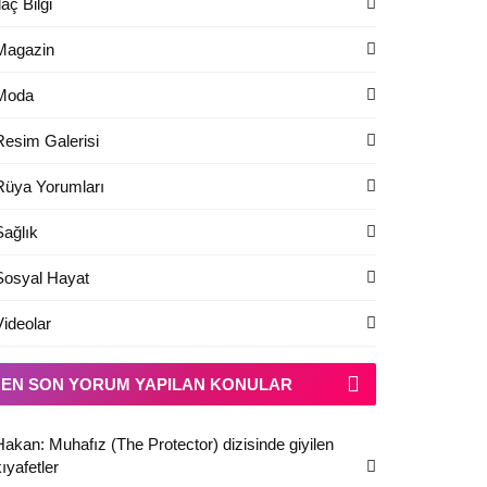
laç Bilgi
Magazin
Moda
Resim Galerisi
Rüya Yorumları
Sağlık
Sosyal Hayat
Videolar
EN SON YORUM YAPILAN KONULAR
Hakan: Muhafız (The Protector) dizisinde giyilen
ıyafetler