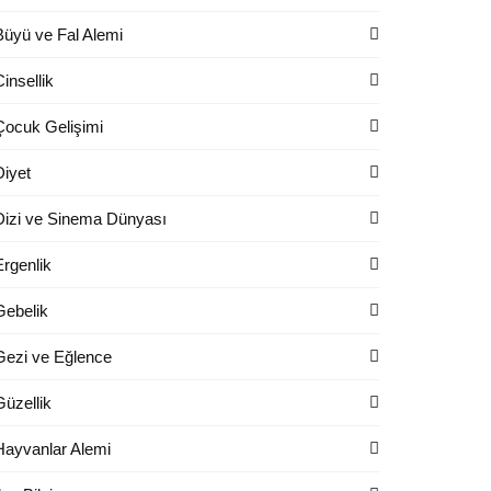
Büyü ve Fal Alemi
Cinsellik
Çocuk Gelişimi
Diyet
Dizi ve Sinema Dünyası
Ergenlik
Gebelik
Gezi ve Eğlence
Güzellik
Hayvanlar Alemi