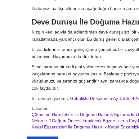
Dizlerinizi hafifçe ellerinizle aşağı doğru bastırın ama
Deve Duruşu İle Doğuma Hazır
Kızgın kedi adıyla da adlandırılan deve duruşu sizi bir
rahatlatmada yardımcı olur. Bu duruş genel olarak çöme
El ve dizlerinizi omuz genişliğinde çömelmiş bir vaziyet
bükmeyin. Boynunuzu da düz tutun.
Şimdi sırtınızı bir kedi gibi yükselterek başınızı öne y
kalçalarınızı hareket boyunca kasın. Başlangıç pozisyo
vücudunuzu ve sırtınızı güçlendirir aynı zamanda doğ
çok faydalıdır.
Bir sonraki yazımız
Gebelikte Dokuzuncu Ay, 36 ile 40’ı
Etiketler :
Çömelme Hareketleri ile Doğuma Hazırlık Egzersizleri
Nelerdir ?
Doğum Öncesi Yapılacak Egzersizlerin Fayd
Kegel Egzersizleri İle Doğuma Hazırlık
Kegel Egzersizle