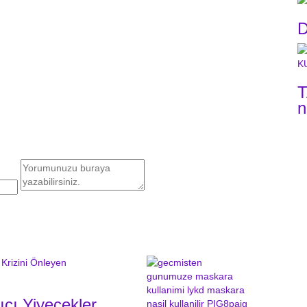
D
T
n
ıcı Yiyecekler