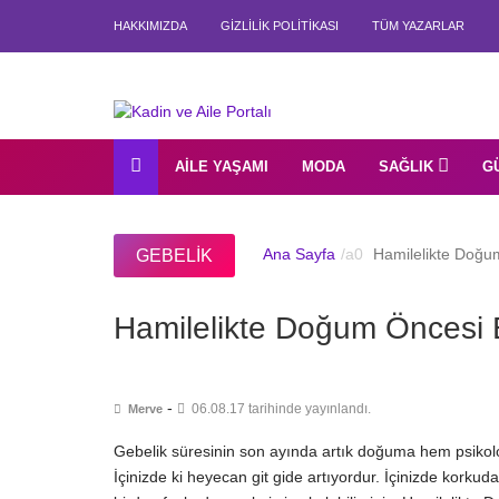
HAKKIMIZDA
GIZLILIK POLITIKASI
TÜM YAZARLAR
AILE YAŞAMI
MODA
SAĞLIK
G
Ana Sayfa
Hamilelikte Doğum
GEBELIK
Hamilelikte Doğum Öncesi E
-
06.08.17 tarihinde yayınlandı.
Merve
Gebelik süresinin son ayında artık doğuma hem psikol
İçinizde ki heyecan git gide artıyordur. İçinizde korkuda