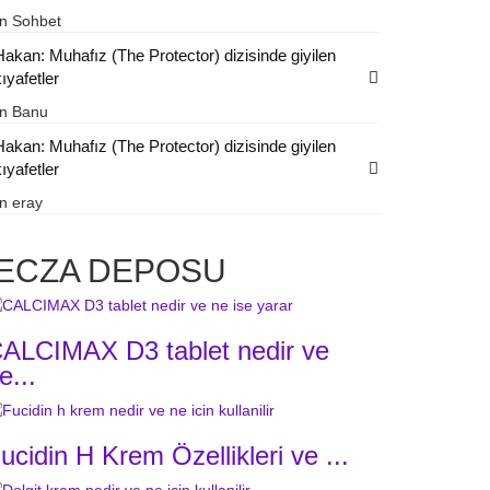
in
Sohbet
Hakan: Muhafız (The Protector) dizisinde giyilen
ıyafetler
in
Banu
Hakan: Muhafız (The Protector) dizisinde giyilen
ıyafetler
in
eray
ECZA DEPOSU
ALCIMAX D3 tablet nedir ve
e...
ucidin H Krem Özellikleri ve ...