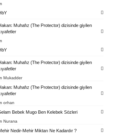
in
HbY
Hakan: Muhafız (The Protector) dizisinde giyilen
ıyafetler
in
HbY
Hakan: Muhafız (The Protector) dizisinde giyilen
ıyafetler
in
Mukadder
Hakan: Muhafız (The Protector) dizisinde giyilen
ıyafetler
in
orhan
Selam Bebek Mugo Ben Kelebek Sözleri
in
Nurana
Mehir Nedir-Mehir Miktarı Ne Kadardır ?