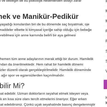
ğı ve bebeğin de bu psikolojik nedenlerden dolayı zarar
İ
ek ve Manikür-Pedikür
 yaşadığı konulardan biri de bu dönemde saç boyatmak, oje
 maddeler elbette ki kimyasal içeriğe sahip olduğu için bebeğe
rebilmesi için anne karnında belirli bir aya gelmesi
hemen tüm anne adaylarının merak ettiği bir durum. Hamilelik
ından da önerilmektedir. Hem rahat bir hamilelik dönemi
zler düzenli olarak gerçekleştirilmelidir. Hamilelik döneminde
ağır spor ve egzersizlerden kaçınılmalıdır.
ilir Mi?
at edebilir. Uzman doktorların seyahat etmek isteyen veya
 en kısa süre olanı tercih etmelerini öneriyor. Eğer erken
k
hat edebilirsiniz. Çünkü uçak seyahatinde basınç dengelenmiştir