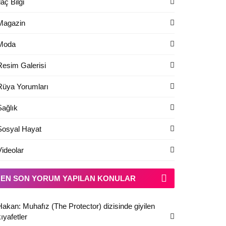
laç Bilgi
Magazin
Moda
Resim Galerisi
Rüya Yorumları
Sağlık
Sosyal Hayat
Videolar
EN SON YORUM YAPILAN KONULAR
Hakan: Muhafız (The Protector) dizisinde giyilen
ıyafetler