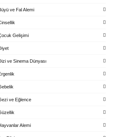
Büyü ve Fal Alemi
Cinsellik
Çocuk Gelişimi
Diyet
Dizi ve Sinema Dünyası
Ergenlik
Gebelik
Gezi ve Eğlence
Güzellik
Hayvanlar Alemi