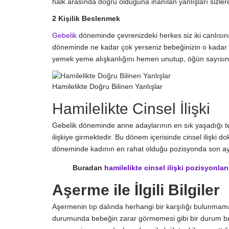
halk arasında doğru olduğuna inanılan yanlışları sizler
2 Kişilik Beslenmek
Gebelik
döneminde çevrenizdeki herkes siz iki canlısınız, 
döneminde ne kadar çok yerseniz bebeğinizin o kadar ç
yemek yeme alışkanlığını hemen unutup, öğün sayısını 
Hamilelikte Doğru Bilinen Yanlışlar
Hamilelikte Cinsel İlişki
Gebelik döneminde anne adaylarının en sık yaşadığı te
ilişkiye girmektedir. Bu dönem içerisinde cinsel ilişki do
döneminde kadının en rahat olduğu pozisyonda son aya kad
Buradan
hamilelikte cinsel ilişki pozisyonları
Aşerme ile İlgili Bilgiler
Aşermenin tıp dalında herhangi bir karşılığı bulunmama
durumunda bebeğin zarar görmemesi gibi bir durum bul