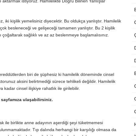
e aktarmak istiyoruz. Hamilelikte Doğru Bilinen Yanlışlar
iki kişilik yemelisiniz diyecektir. Bu oldukça yanlıştır. Hamilelik
ok besleneceği ve gelişeceği tamamen yanlıştır. Bu 2 kişilik
çoğaltarak sağlıklı ve az az beslenmeye başlamalısınız.
reddütlerden biri de şüphesiz ki hamilelik döneminde cinsel
ktorunuz aksini belirtmediği sürece tehlikeli değildir. Hamilelik
ar cinsel ilişkiye rahatlık ile girilebilir.
sayfamıza ulaşabilirsiniz.
k ile birlikte anne adayının aşerdiği şeyi tüketmemesi
unmamaktadır. Tıp dalında herhangi bir karşılığı olmasa da