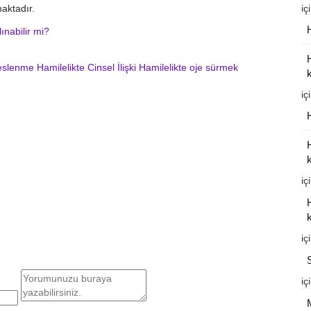
aktadır.
iç
ınabilir mi?
Beslenme
Hamilelikte Cinsel İlişki
Hamilelikte oje sürmek
k
iç
k
iç
k
iç
iç