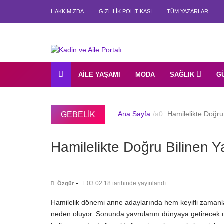
HAKKIMIZDA
GIZLILIK POLITIKASI
TÜM YAZARLAR
AILE YAŞAMI
MODA
SAĞLIK
G
Ana Sayfa
Hamilelikte Doğru 
GEBELIK
Hamilelikte Doğru Bilinen Ya
-
03.02.18 tarihinde yayınlandı.
Özgür
Hamilelik dönemi anne adaylarında hem keyifli zamanla
neden oluyor. Sonunda yavrularını dünyaya getirecek o