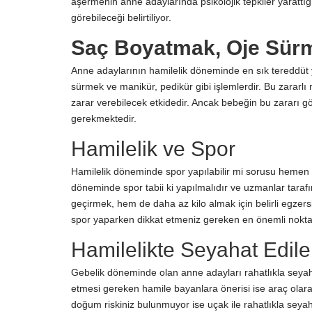
aşermenin anne adaylarında psikolojik tepkiler yarattı
görebileceği belirtiliyor.
Saç Boyatmak, Oje Sürm
Anne adaylarının hamilelik döneminde en sık tereddüt
sürmek ve manikür, pedikür gibi işlemlerdir. Bu zararlı
zarar verebilecek etkidedir. Ancak bebeğin bu zararı gö
gerekmektedir.
Hamilelik ve Spor
Hamilelik döneminde spor yapılabilir mi sorusu hemen 
döneminde spor tabii ki yapılmalıdır ve uzmanlar taraf
geçirmek, hem de daha az kilo almak için belirli egzersi
spor yaparken dikkat etmeniz gereken en önemli nokta 
Hamilelikte Seyahat Edileb
Gebelik döneminde olan anne adayları rahatlıkla seyah
etmesi gereken hamile bayanlara önerisi ise araç olarak
doğum riskiniz bulunmuyor ise uçak ile rahatlıkla seya