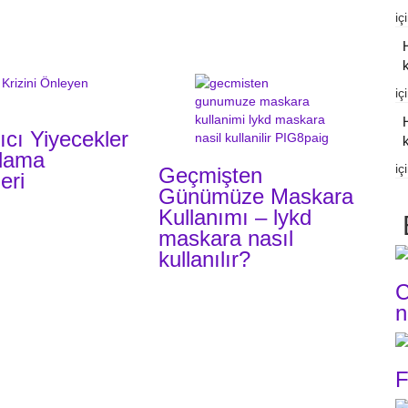
iç
k
iç
ıcı Yiyecekler
k
flama
iç
Geçmişten
eri
Günümüze Maskara
Kullanımı – lykd
maskara nasıl
kullanılır?
C
n
F