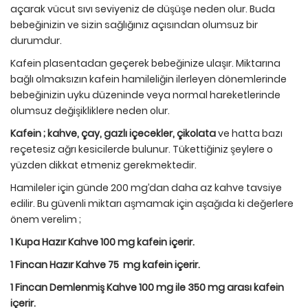
açarak vücut sıvı seviyeniz de düşüşe neden olur. Buda
bebeğinizin ve sizin sağlığınız açısından olumsuz bir
durumdur.
Kafein plasentadan geçerek bebeğinize ulaşır. Miktarına
bağlı olmaksızın kafein hamileliğin ilerleyen dönemlerinde
bebeğinizin uyku düzeninde veya normal hareketlerinde
olumsuz değişikliklere neden olur.
Kafein ; kahve, çay, gazlı içecekler, çikolata
ve hatta bazı
reçetesiz ağrı kesicilerde bulunur. Tükettiğiniz şeylere o
yüzden dikkat etmeniz gerekmektedir.
Hamileler için günde 200 mg’dan daha az kahve tavsiye
edilir. Bu güvenli miktarı aşmamak için aşağıda ki değerlere
önem verelim ;
1 Kupa Hazır Kahve 100 mg kafein içerir.
1 Fincan Hazır Kahve 75 mg kafein içerir.
1 Fincan Demlenmiş Kahve 100 mg ile 350 mg arası kafein
içerir.