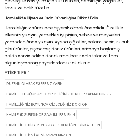
gevreği ile kalsiyum için süt ürünleri, demir için yağsız et,
tavuk ve balık tüketin.
Hamilelikte Hijyen ve Gıda Güvenliğine Dikkat Edin
Hamileliğiniz süresince hijyenik olmak önemlidir. Özellikle
ellerinizi yıkayın, yemekleri iyi pişirin, sebze ve meyveleri
yemeden önce yıkayın. Ayrıca çiğ etler, salam, sosis, sucuk
gibi ürünler, pişmemiş deniz ürünleri, erimeye başlamış
halde servis edilen dondurma, hazır salatalar ve tam
olgunlaşmamış peynirlerden uzak durun.
ETIKETLER :
DÜZENLI OLARAK EGZERSIZ YAPIN
HAMILE OLDUĞUNUZU ÖĞRENDIĞINIZDE NELER YAPMALISINIZ ?
HAMILELIĞINIZ BOYUNCA GIDECEĞINIZ DOKTOR
HAMILELIK SÜRESINCE SAĞLIKLI BESLENIN
HAMILELIKTE HIJYEN VE GIDA GÜVENLIĞINE DIKKAT EDIN
HAMILELIKTE İÇKI VE SIGARAYI BIRAKIN