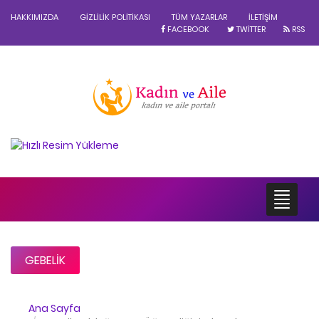
HAKKIMIZDA
GIZLILIK POLITIKASI
TÜM YAZARLAR
İLETIŞIM
FACEBOOK
TWITTER
RSS
GEBELIK
Ana Sayfa