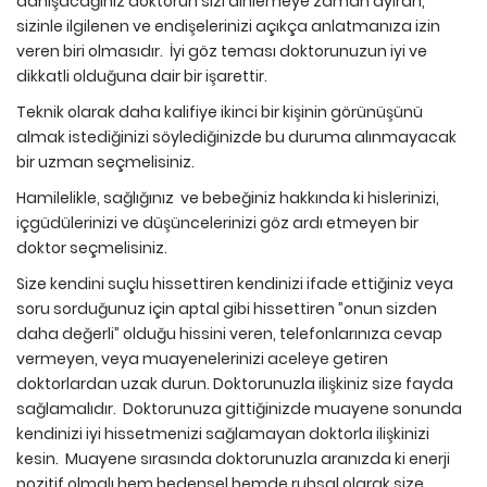
danışacağınız doktorun sizi dinlemeye zaman ayıran,
sizinle ilgilenen ve endişelerinizi açıkça anlatmanıza izin
veren biri olmasıdır. İyi göz teması doktorunuzun iyi ve
dikkatli olduğuna dair bir işarettir.
Teknik olarak daha kalifiye ikinci bir kişinin görünüşünü
almak istediğinizi söylediğinizde bu duruma alınmayacak
bir uzman seçmelisiniz.
Hamilelikle, sağlığınız ve bebeğiniz hakkında ki hislerinizi,
içgüdülerinizi ve düşüncelerinizi göz ardı etmeyen bir
doktor seçmelisiniz.
Size kendini suçlu hissettiren kendinizi ifade ettiğiniz veya
soru sorduğunuz için aptal gibi hissettiren ”onun sizden
daha değerli” olduğu hissini veren, telefonlarınıza cevap
vermeyen, veya muayenelerinizi aceleye getiren
doktorlardan uzak durun. Doktorunuzla ilişkiniz size fayda
sağlamalıdır. Doktorunuza gittiğinizde muayene sonunda
kendinizi iyi hissetmenizi sağlamayan doktorla ilişkinizi
kesin. Muayene sırasında doktorunuzla aranızda ki enerji
pozitif olmalı hem bedensel hemde ruhsal olarak size