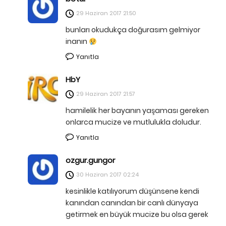
29 Haziran 2017
21:50
bunları okudukça doğurasım gelmiyor
inanın
Yanıtla
HbY
29 Haziran 2017
21:57
hamilelik her bayanın yaşaması gereken
onlarca mucize ve mutlulukla doludur.
Yanıtla
ozgur.gungor
30 Haziran 2017
02:24
kesinlikle katılıyorum düşünsene kendi
kanından canından bir canlı dünyaya
getirmek en büyük mucize bu olsa gerek