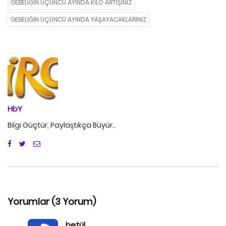
GEBELIĞIN ÜÇÜNCÜ AYINDA KILO ARTIŞINIZ
GEBELIĞIN ÜÇÜNCÜ AYINDA YAŞAYACAKLARINIZ
HbY
Bilgi Güçtür, Paylaştıkça Büyür..
Yorumlar (3 Yorum)
betül