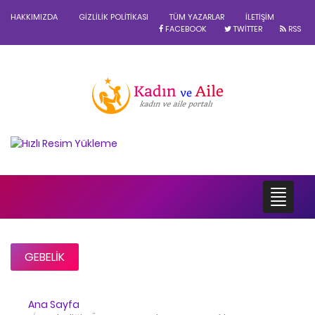
HAKKIMIZDA
GIZLILIK POLITIKASI
TÜM YAZARLAR
İLETIŞIM
FACEBOOK
TWITTER
RSS
GEBELIK
Ana Sayfa