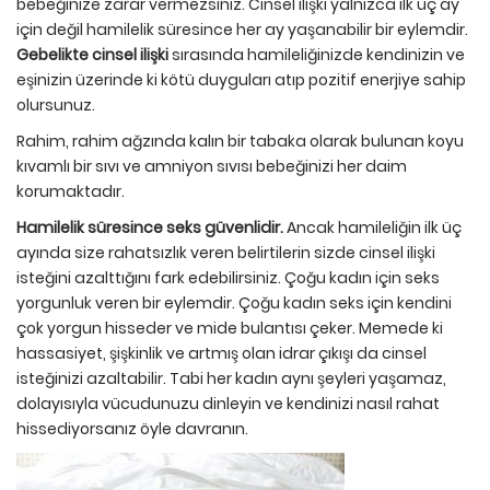
bebeğinize zarar vermezsiniz. Cinsel ilişki yalnızca ilk üç ay
için değil hamilelik süresince her ay yaşanabilir bir eylemdir.
Gebelikte cinsel ilişki
sırasında hamileliğinizde kendinizin ve
eşinizin üzerinde ki kötü duyguları atıp pozitif enerjiye sahip
olursunuz.
Rahim, rahim ağzında kalın bir tabaka olarak bulunan koyu
kıvamlı bir sıvı ve amniyon sıvısı bebeğinizi her daim
korumaktadır.
Hamilelik süresince seks güvenlidir.
Ancak hamileliğin ilk üç
ayında size rahatsızlık veren belirtilerin sizde cinsel ilişki
isteğini azalttığını fark edebilirsiniz. Çoğu kadın için seks
yorgunluk veren bir eylemdir. Çoğu kadın seks için kendini
çok yorgun hisseder ve mide bulantısı çeker. Memede ki
hassasiyet, şişkinlik ve artmış olan idrar çıkışı da cinsel
isteğinizi azaltabilir. Tabi her kadın aynı şeyleri yaşamaz,
dolayısıyla vücudunuzu dinleyin ve kendinizi nasıl rahat
hissediyorsanız öyle davranın.