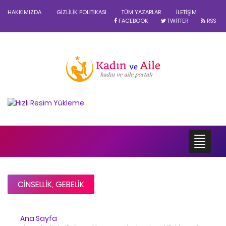
HAKKIMIZDA
GIZLILIK POLITIKASI
TÜM YAZARLAR
İLETIŞIM
FACEBOOK
TWITTER
RSS
CINSELLIK
,
GEBELIK
Ana Sayfa