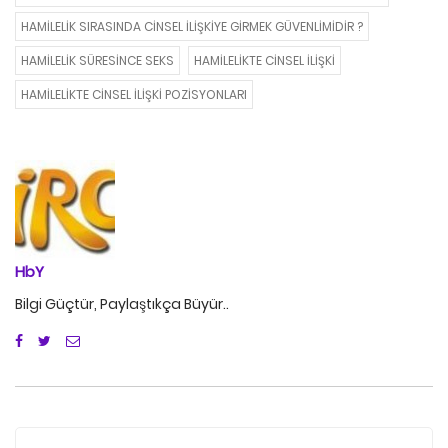
HAMILELIK SIRASINDA CINSEL ILIŞKIYE GIRMEK GÜVENLIMIDIR ?
HAMILELIK SÜRESINCE SEKS
HAMILELIKTE CINSEL İLIŞKI
HAMILELIKTE CINSEL İLIŞKI POZISYONLARI
HbY
Bilgi Güçtür, Paylaştıkça Büyür..