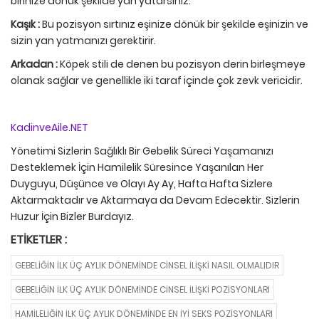
birinize dönük şekilde yan yatarsınız.
Kaşık :
Bu pozisyon sırtınız eşinize dönük bir şekilde eşinizin ve
sizin yan yatmanızı gerektirir.
Arkadan :
Köpek stili de denen bu pozisyon derin birleşmeye
olanak sağlar ve genellikle iki taraf içinde çok zevk vericidir.
KadinveAile.NET
Yönetimi Sizlerin Sağlıklı Bir Gebelik Süreci Yaşamanızı
Desteklemek İçin Hamilelik Süresince Yaşanılan Her
Duyguyu, Düşünce ve Olayı Ay Ay, Hafta Hafta Sizlere
Aktarmaktadır ve Aktarmaya da Devam Edecektir. Sizlerin
Huzur İçin Bizler Burdayız.
ETIKETLER :
GEBELIĞIN İLK ÜÇ AYLIK DÖNEMINDE CINSEL İLIŞKI NASIL OLMALIDIR
GEBELIĞIN İLK ÜÇ AYLIK DÖNEMINDE CINSEL İLIŞKI POZISYONLARI
HAMILELIĞIN İLK ÜÇ AYLIK DÖNEMINDE EN İYI SEKS POZISYONLARI