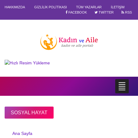
HAKKIMIZDA
GIZLILIK POLITIKASI
TÜM YAZARLAR
İLETIŞIM
FACEBOOK
TWITTER
RSS
SOSYAL HAYAT
Ana Sayfa