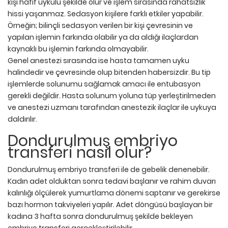
kişi hafif uykulu şekilde olur ve işlem sırasında rahatsızlık
hissi yaşanmaz. Sedasyon kişilere farklı etkiler yapabilir.
Örneğin; bilinçli sedasyon verilen bir kişi çevresinin ve
yapılan işlemin farkında olabilir ya da aldığı ilaçlardan
kaynaklı bu işlemin farkında olmayabilir.
Genel anestezi sırasında ise hasta tamamen uyku
halindedir ve çevresinde olup bitenden habersizdir. Bu tip
işlemlerde solunumu sağlamak amacı ile entubasyon
gerekli değildir. Hasta solunum yoluna tüp yerleştirilmeden
ve anestezi uzmanı tarafından anestezik ilaçlar ile uykuya
daldırılır.
Dondurulmuş embriyo
transferi nasıl olur?
Dondurulmuş embriyo transferi ile de gebelik denenebilir.
Kadın adet olduktan sonra tedavi başlanır ve rahim duvarı
kalınlığı ölçülerek yumurtlama dönemi saptanır ve gerekirse
bazı hormon takviyeleri yapılır. Adet döngüsü başlayan bir
kadına 3 hafta sonra dondurulmuş şekilde bekleyen