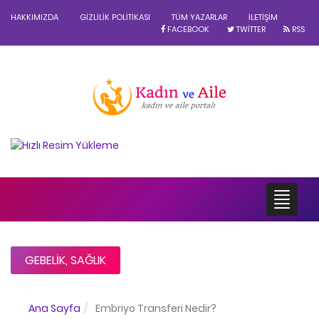
HAKKIMIZDA
GIZLILIK POLITIKASI
TÜM YAZARLAR
İLETIŞIM
FACEBOOK
TWITTER
RSS
GEBELIK
,
SAĞLIK
Ana Sayfa
Embriyo Transferi Nedir?