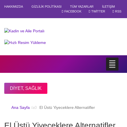
HAKKIMIZDA
GIZLILIK POLITIKASI
TÜM YAZARLAR
İLETIŞIM
FACEBOOK
TWITTER
RSS
DIYET
,
SAĞLIK
Ana Sayfa
El Üstü Yiyeceklere Alternatifler
El Üstü Yiyeceklere Alternatifler