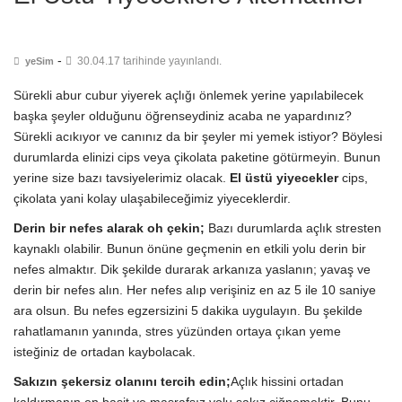
-
30.04.17 tarihinde yayınlandı.
yeSim
Sürekli abur cubur yiyerek açlığı önlemek yerine yapılabilecek
başka şeyler olduğunu öğrenseydiniz acaba ne yapardınız?
Sürekli acıkıyor ve canınız da bir şeyler mi yemek istiyor? Böylesi
durumlarda elinizi cips veya çikolata paketine götürmeyin. Bunun
yerine size bazı tavsiyelerimiz olacak.
El üstü yiyecekler
cips,
çikolata yani kolay ulaşabileceğimiz yiyeceklerdir.
Derin bir nefes alarak oh çekin;
Bazı durumlarda açlık stresten
kaynaklı olabilir. Bunun önüne geçmenin en etkili yolu derin bir
nefes almaktır. Dik şekilde durarak arkanıza yaslanın; yavaş ve
derin bir nefes alın. Her nefes alıp verişiniz en az 5 ile 10 saniye
ara olsun. Bu nefes egzersizini 5 dakika uygulayın. Bu şekilde
rahatlamanın yanında, stres yüzünden ortaya çıkan yeme
isteğiniz de ortadan kaybolacak.
Sakızın şekersiz olanını tercih edin;
Açlık hissini ortadan
kaldırmanın en basit ve masrafsız yolu sakız çiğnemektir. Bunu