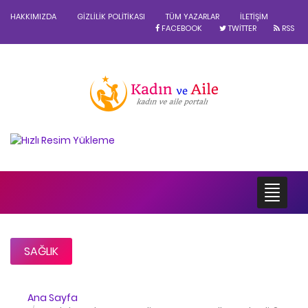
HAKKIMIZDA
GIZLILIK POLITIKASI
TÜM YAZARLAR
İLETIŞIM
FACEBOOK
TWITTER
RSS
SAĞLIK
Ana Sayfa