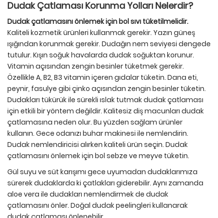
Dudak Çatlaması Korunma Yolları Nelerdir?
Dudak çatlamasını önlemek için bol sıvı tüketilmelidir.
Kaliteli kozmetik ürünleri kullanmak gerekir. Yazın güneş
ışığından korunmak gerekir. Dudağın nem seviyesi dengede
tutulur. Kışın soğuk havalarda dudak soğuktan korunur.
Vitamin açısından zengin besinler tüketmek gerekir.
Özellikle A, B2, B3 vitamin içeren gıdalar tüketin. Dana eti,
peynir, fasulye gibi çinko açısından zengin besinler tüketin.
Dudakları tükürük ile sürekli ıslak tutmak dudak çatlaması
için etkili bir yöntem değildir. Kalitesiz diş macunları dudak
çatlamasına neden olur. Bu yüzden sağlam ürünler
kullanın. Gece odanızı buhar makinesi ile nemlendirin.
Dudak nemlendiricisi alırken kaliteli ürün seçin. Dudak
çatlamasını önlemek için bol sebze ve meyve tüketin.
Gül suyu ve süt karışımı gece uyumadan dudaklarımıza
sürerek dudaklarda ki çatlakları giderebilir. Aynı zamanda
aloe vera ile dudakları nemlendirmek de dudak
çatlamasını önler. Doğal dudak peelingleri kullanarak
dudak çatlaması önlenebilir.