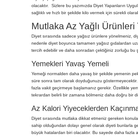
olacaktır. Sizlere bu yazımızda Diyet Yapanların Uygu
sağlıklı ve hızlı bir şekilde kilo vermek için sürekli ola
Mutlaka Az Yağlı Ürünleri
Diyet sırasında sadece yağsız ürünlere yönelmeniz, diye
nedenle diyet boyunca tamamen yağsız gıdalardan uzak 
tercih edebilir ve daha sonradan çektiğiniz zorluğu bu şe
Yemekleri Yavaş Yemeli
Yemeği normalden daha yavaş bir şekilde yemenin pek ço
süre sonra tam olarak doyduğunuzu göstermeyecektir. 
fazla vakit geçirmeye başlamanız gerekir. Özellikle yem
tekrardan belirli bir zamana bölmeniz daha doğru bir 
Az Kalori Yiyeceklerden Kaçınma
Diyet sırasında mutlaka dikkat etmeniz gereken konulard
sahip olduğundan dolayı genel olarak diyeti bunlarla ge
büyük hatalardan biri olacaktır. Bu sayede daha fazla