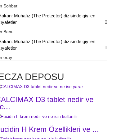
in
Sohbet
Hakan: Muhafız (The Protector) dizisinde giyilen
ıyafetler
in
Banu
Hakan: Muhafız (The Protector) dizisinde giyilen
ıyafetler
in
eray
ECZA DEPOSU
ALCIMAX D3 tablet nedir ve
e...
ucidin H Krem Özellikleri ve ...