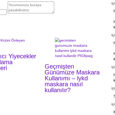
iç
k
iç
ıcı Yiyecekler
k
flama
Geçmişten
eri
iç
Günümüze Maskara
Kullanımı – lykd
k
maskara nasıl
iç
kullanılır?
iç