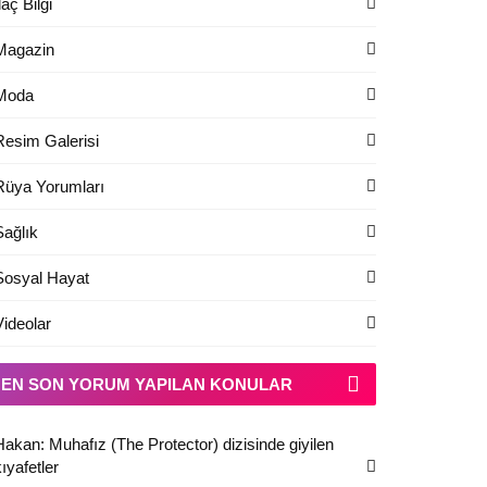
laç Bilgi
Magazin
Moda
Resim Galerisi
Rüya Yorumları
Sağlık
Sosyal Hayat
Videolar
EN SON YORUM YAPILAN KONULAR
Hakan: Muhafız (The Protector) dizisinde giyilen
ıyafetler