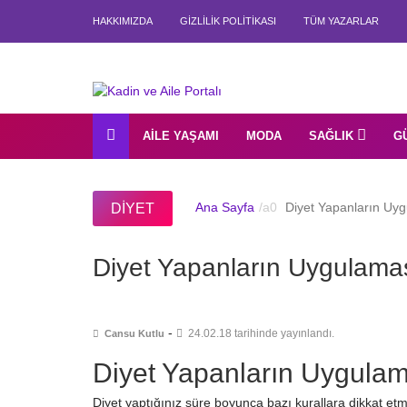
HAKKIMIZDA
GIZLILIK POLITIKASI
TÜM YAZARLAR
AILE YAŞAMI
MODA
SAĞLIK
G
Ana Sayfa
Diyet Yapanların Uyg
DIYET
Diyet Yapanların Uygulama
-
24.02.18 tarihinde yayınlandı.
Cansu Kutlu
Diyet Yapanların Uygulam
Diyet yaptığınız süre boyunca bazı kurallara dikkat et