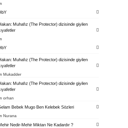
in
HbY
Hakan: Muhafız (The Protector) dizisinde giyilen
ıyafetler
in
HbY
Hakan: Muhafız (The Protector) dizisinde giyilen
ıyafetler
in
Mukadder
Hakan: Muhafız (The Protector) dizisinde giyilen
ıyafetler
in
orhan
Selam Bebek Mugo Ben Kelebek Sözleri
in
Nurana
Mehir Nedir-Mehir Miktarı Ne Kadardır ?