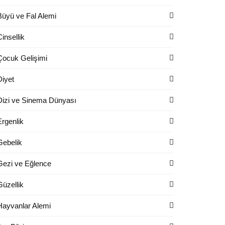
Büyü ve Fal Alemi
Cinsellik
Çocuk Gelişimi
Diyet
Dizi ve Sinema Dünyası
Ergenlik
Gebelik
Gezi ve Eğlence
Güzellik
Hayvanlar Alemi