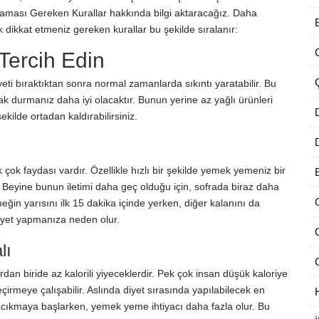
laması Gereken Kurallar hakkında bilgi aktaracağız. Daha
rak dikkat etmeniz gereken kurallar bu şekilde sıralanır:
 Tercih Edin
ti bıraktıktan sonra normal zamanlarda sıkıntı yaratabilir. Bu
durmanız daha iyi olacaktır. Bunun yerine az yağlı ürünleri
kilde ortadan kaldırabilirsiniz.
k faydası vardır. Özellikle hızlı bir şekilde yemek yemeniz bir
Beyine bunun iletimi daha geç olduğu için, sofrada biraz daha
eğin yarısını ilk 15 dakika içinde yerken, diğer kalanını da
diyet yapmanıza neden olur.
lı
an biride az kalorili yiyeceklerdir. Pek çok insan düşük kaloriye
çirmeye çalışabilir. Aslında diyet sırasında yapılabilecek en
 acıkmaya başlarken, yemek yeme ihtiyacı daha fazla olur. Bu