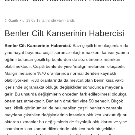
-
19.08.17 tarihinde yayınlandı.
Özgür
Benler Cilt Kanserinin Habercisi
Benler Cilt Kanserinin Habercisi:
Bazı çeşitli ben oluşumları da
yine hayat boyunca çeşitli sorunlar oluşturmazken, kanser yapma
eğilimi bulunan çeşitli tip benlerden de söz etmemiz mümkün
olabilmektedir. Çeşitli benlerde yine ‘malign melanom’ oluşabilir.
Malign melanom %70 oranlarında normal deriden kaynaklı
olabiliyorken, %30 oranlarında da mevcut olan benin kısa vakti
içerisinde uğramakta olduğu değişiklikler sonucunda meydana
gelir. Bu unsurda değişimlerin önceden fark edilebilmesi oldukça
önem arz etmektedir. Benlerin ömürleri yine 50 senedir. Birçok
bazı klinik görünümleri de bulunabilen çeşitli benlerin zamanla
meydana çıkabilen değişimlerinin insanları oldukça korkuttuğunu
aktaran uzmanlar bu değişimlerin de fizyolojik olduklarını ve yine
insanların kısa zaman dilimlerinde oldukça hızlı bir şekilde