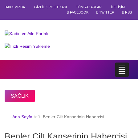
HAKKIMIZDA
GIZLILIK POLITIKASI
TÜM YAZARLAR
İLETIŞIM
FACEBOOK
TWITTER
RSS
SAĞLIK
Ana Sayfa
Benler Cilt Kanserinin Habercisi
Benler Cilt Kanserinin Habercisi