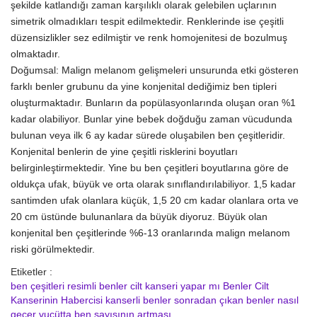
şekilde katlandığı zaman karşılıklı olarak gelebilen uçlarının
simetrik olmadıkları tespit edilmektedir. Renklerinde ise çeşitli
düzensizlikler sez edilmiştir ve renk homojenitesi de bozulmuş
olmaktadır.
Doğumsal: Malign melanom gelişmeleri unsurunda etki gösteren
farklı benler grubunu da yine konjenital dediğimiz ben tipleri
oluşturmaktadır. Bunların da popülasyonlarında oluşan oran %1
kadar olabiliyor. Bunlar yine bebek doğduğu zaman vücudunda
bulunan veya ilk 6 ay kadar sürede oluşabilen ben çeşitleridir.
Konjenital benlerin de yine çeşitli risklerini boyutları
belirginleştirmektedir. Yine bu ben çeşitleri boyutlarına göre de
oldukça ufak, büyük ve orta olarak sınıflandırılabiliyor. 1,5 kadar
santimden ufak olanlara küçük, 1,5 20 cm kadar olanlara orta ve
20 cm üstünde bulunanlara da büyük diyoruz. Büyük olan
konjenital ben çeşitlerinde %6-13 oranlarında malign melanom
riski görülmektedir.
Etiketler :
ben çeşitleri resimli
benler cilt kanseri yapar mı
Benler Cilt
Kanserinin Habercisi
kanserli benler
sonradan çıkan benler nasıl
geçer
vucütta ben sayısının artması