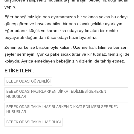
düşünceye sahipseniz mutlaka taşınma işini bebeğiniz doğmadan
yapın.
Eğer bebeğimiz için oda ayırmamızda bir sakınca yoksa bu odayı
güneş gören ve havalanabilen bir oda olacak şekilde ayarlayın.
Eğer odanız küçük ve karanlıksa odayı aydınlatan bir renkte
boyayarak doğumdan önce odayı hazırlayabiliriz.
Zemin parke ise bırakın öyle kalsın. Üzerine halı, kilim ve benzeri
şeyler sermeyin. Çünkü pake sıcak tutar ve kir tutmaz, temizliği de
kolaydır. Ayrıca emekleyen bebeğinizin dizlerini de tahriş etmez.
ETIKETLER :
BEBEK ODASI GÜVENLIĞI
BEBEK ODASI HAZIRLARKEN DIKKAT EDILMESI GEREKEN
HUSUSLAR
BEBEK ODASI TAKIMI HAZIRLARKEN DIKKAT EDILMESI GEREKEN
HUSUSLAR
BEBEK ODASI TAKIMI HAZIRLIĞI