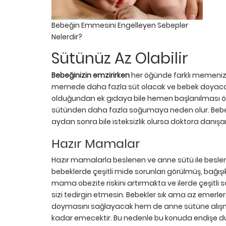
Bebeğin Emmesini Engelleyen Sebepler
Nelerdir?
Sütünüz Az Olabilir
Bebeğinizin emzirirken
her öğünde farklı memenizi
memede daha fazla süt olacak ve bebek doyacaktı
olduğundan ek gıdaya bile hemen başlanılması ö
sütünden daha fazla soğumaya neden olur. Bebekle
aydan sonra bile isteksizlik olursa doktora danış
Hazır Mamalar
Hazır mamalarla beslenen ve anne sütü ile beslen
bebeklerde çeşitli mide sorunları görülmüş, bağışık
mama obezite riskini artırmakta ve ilerde çeşitli 
sizi tedirgin etmesin. Bebekler sık ama az emerle
doymasını sağlayacak hem de anne sütüne alışm
kadar emecektir. Bu nedenle bu konuda endişe d