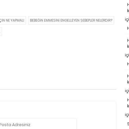
iç
ÇIN NE YAPMALI
BEBEĞIN EMMESINI ENGELLEYEN SEBEPLER NELERDIR?
A
iç
iç
iç