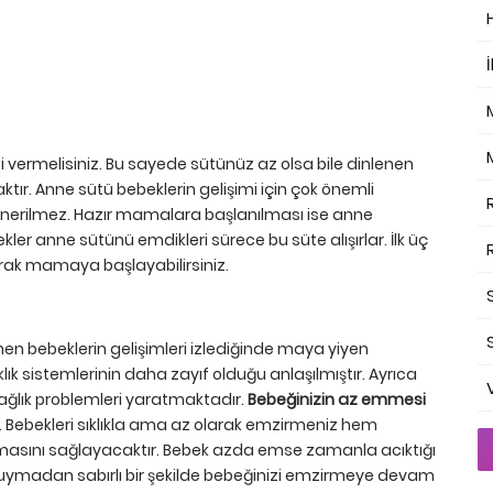
İ
 vermelisiniz. Bu sayede sütünüz az olsa bile dinlenen
r. Anne sütü bebeklerin gelişimi için çok önemli
nerilmez. Hazır mamalara başlanılması ise anne
r anne sütünü emdikleri sürece bu süte alışırlar. İlk üç
arak mamaya başlayabilirsiniz.
en bebeklerin gelişimleri izlediğinde maya yiyen
lık sistemlerinin daha zayıf olduğu anlaşılmıştır. Ayrıca
sağlık problemleri yaratmaktadır.
Bebeğinizin az emmesi
r. Bebekleri sıklıkla ama az olarak emzirmeniz hem
asını sağlayacaktır. Bebek azda emse zamanla acıktığı
uymadan sabırlı bir şekilde bebeğinizi emzirmeye devam