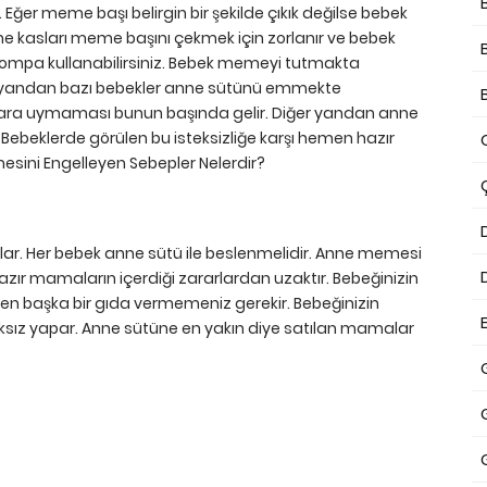
 Eğer meme başı belirgin bir şekilde çıkık değilse bebek
 kasları meme başını çekmek için zorlanır ve bebek
ompa kullanabilirsiniz. Bebek memeyi tutmakta
r yandan bazı bebekler anne sütünü emmekte
dalara uymaması bunun başında gelir. Diğer yandan anne
ebeklerde görülen bu isteksizliğe karşı hemen hazır
ni Engelleyen Sebepler Nelerdir?
rlar. Her bebek anne sütü ile beslenmelidir. Anne memesi
ır mamaların içerdiği zararlardan uzaktır. Bebeğinizin
n başka bir gıda vermemeniz gerekir. Bebeğinizin
ksız yapar. Anne sütüne en yakın diye satılan mamalar