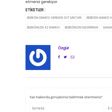
etmeniz gerekiyor.
ETIKETLER :
BEBEĞIN EMMESI GEREKEN SÜT MIKTARI
BEBEĞIN EMMESI I
BEBEĞINIZIN AZ EMMESI
BEBEĞINIZIN EMZIRIRKEN
MAM
Özgür
Yazı hakkında görüşlerinizi belirtmek istermisiniz?