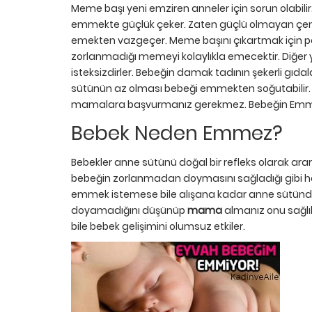
Meme başı yeni emziren anneler için sorun olabilir.
emmekte güçlük çeker. Zaten güçlü olmayan çene
emekten vazgeçer. Meme başını çıkartmak için p
zorlanmadığı memeyi kolaylıkla emecektir. Diğe
isteksizdirler. Bebeğin damak tadının şekerli gı
sütünün az olması bebeği emmekten soğutabilir. B
mamalara başvurmanız gerekmez. Bebeğin Emmesi
Bebek Neden Emmez?
Bebekler anne sütünü doğal bir refleks olarak ara
bebeğin zorlanmadan doymasını sağladığı gibi haz
emmek istemese bile alışana kadar anne sütünde
doyamadığını düşünüp
mama
almanız onu sağlı
bile bebek gelişimini olumsuz etkiler.