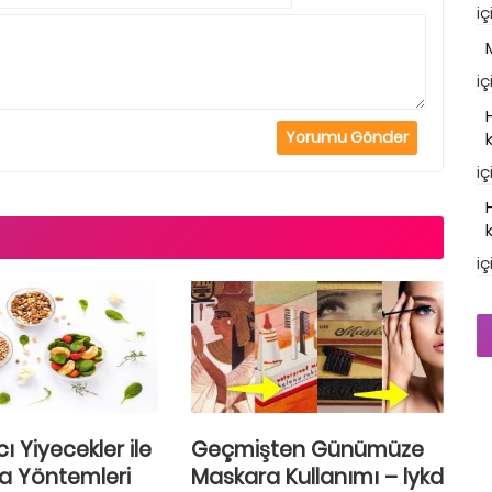
iç
iç
iç
iç
ı Yiyecekler ile
Geçmişten Günümüze
a Yöntemleri
Maskara Kullanımı – lykd