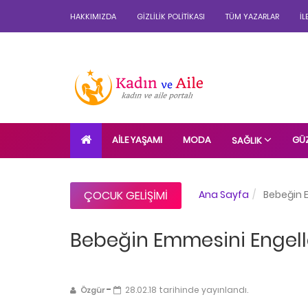
HAKKIMIZDA
GIZLILIK POLITIKASI
TÜM YAZARLAR
İL
AILE YAŞAMI
MODA
GÜZ
SAĞLIK
ÇOCUK GELIŞIMI
Ana Sayfa
Bebeğin E
Bebeğin Emmesini Engell
-
28.02.18 tarihinde yayınlandı.
Özgür