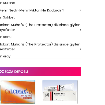
in
Nurana
Mehir Nedir-Mehir Miktarı Ne Kadardır ?
in
Sohbet
Hakan: Muhafız (The Protector) dizisinde giyilen
kıyafetler
in
Banu
Hakan: Muhafız (The Protector) dizisinde giyilen
kıyafetler
in
eray
ECZA DEPOSU