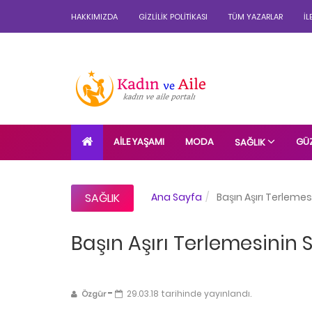
HAKKIMIZDA
GIZLILIK POLITIKASI
TÜM YAZARLAR
İL
AILE YAŞAMI
MODA
GÜZ
SAĞLIK
SAĞLIK
Ana Sayfa
Başın Aşırı Terlemes
Başın Aşırı Terlemesinin 
-
29.03.18 tarihinde yayınlandı.
Özgür