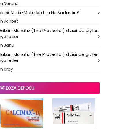
in
Nurana
Mehir Nedir-Mehir Miktarı Ne Kadardır ?
in
Sohbet
Hakan: Muhafız (The Protector) dizisinde giyilen
kıyafetler
in
Banu
Hakan: Muhafız (The Protector) dizisinde giyilen
kıyafetler
in
eray
ECZA DEPOSU