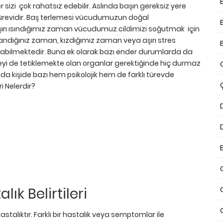
sizi çok rahatsız edebilir. Aslında başın gereksiz yere
k türevidir. Baş terlemesi vücudumuzun doğal
şırı ısındığımız zaman vücudumuz cildimizi soğutmak için
ndığınız zaman, kızdığımız zaman veya aşırı stres
apabilmektedir. Buna ek olarak bazı ender durumlarda da
yi de tetiklemekte olan organlar gerektiğinde hiç durmaz
 kişide bazı hem psikolojik hem de farklı türevde
i Nelerdir?
ık Belirtileri
stalıktır. Farklı bir hastalık veya semptomlar ile