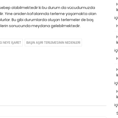
e sebep olabilmektedir ki bu durum da vücudumuzda
ir. Yine aniden kafalarında terleme yaşamakta olan
iç
a olurlar. Bu gibi durumlarda oluşan terlemeler de baş
itelerin sonucunda meydana gelebilmektedir.
SI NEYE IŞARET
BAŞIN AŞIRI TERLEMESININ NEDENLERI
iç
iç
iç