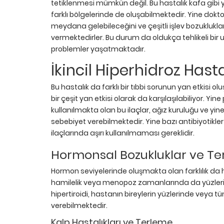
tetiklenmesi mümkün değil. Bu hastalık kafa gibi
farklı bölgelerinde de oluşabilmektedir. Yine doktor
meydana gelebileceğini ve çeşitli işlev bozukluk
vermektedirler. Bu durum da oldukça tehlikeli bi
problemler yaşatmaktadır.
İkincil Hiperhidroz Hasta
Bu hastalık da farklı bir tıbbi sorunun yan etkisi 
bir çeşit yan etkisi olarak da karşılaşılabiliyor. Yin
kullanılmakta olan bu ilaçlar, ağız kuruluğu ve yi
sebebiyet verebilmektedir. Yine bazı antibiyotikler
ilaçlarında aşırı kullanılmaması gereklidir.
Hormonsal Bozukluklar ve T
Hormon seviyelerinde oluşmakta olan farklılık da 
hamilelik veya menopoz zamanlarında da yüzlerinde
hipertiroidi, hastanın bireylerin yüzlerinde veya
verebilmektedir.
Kalp Hastalıkları ve Terleme