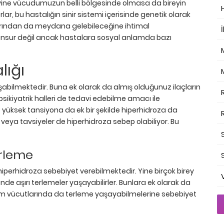
 yine vücudumuzun belli bölgesinde olmasa da bireyin
lar, bu hastalığın sinir sistemi içerisinde genetik olarak
larından da meydana gelebileceğine ihtimal
İ
r unsur değil ancak hastalara sosyal anlamda bazı
lığı
oluşabilmektedir. Buna ek olarak da almış olduğunuz ilaçların
e psikiyatrik halleri de tedavi edebilme amacı ile
ne yüksek tansiyona da ek bir şekilde hiperhidroza da
 veya tavsiyeler de hiperhidroza sebep olabiliyor. Bu
erleme
hiperhidroza sebebiyet verebilmektedir. Yine birçok birey
 aşırı terlemeler yaşayabilirler. Bunlara ek olarak da
 tüm vücutlarında da terleme yaşayabilmelerine sebebiyet