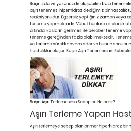
Başınızda ve yüzünüzde oluşabilen bazı terlemeler 
aşırı terlemesi hiperhidroz dediğimiz bir hastalı
reaksiyonudur. Egzersiz yaptığınız zaman veya a
terleme yapmaktadır. Vücut bunlara ek olarak uta
altında kasların gerilmesi ile beraber terleme y
terleme gereğinden fazla olabilmektedir. Terleme
ve terleme sürekli devam eder ve bunun sonucunda
hastalıklar oluşur. Başın Aşırı Terlemesinin Sebepler
Başın Aşırı Terlemesinin Sebepleri Nelerdir?
Aşırı Terleme Yapan Hastal
Aşırı terlemeye sebep olan primer hiperhidroz bir ha