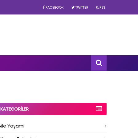
FACEBOOK
TWITTER
RSS
KATEGORILER
Aile Yaşami