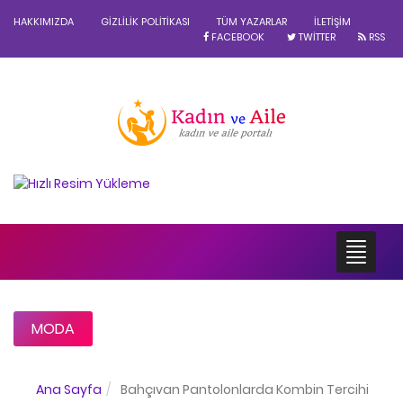
HAKKIMIZDA
GIZLILIK POLITIKASI
TÜM YAZARLAR
İLETIŞIM
FACEBOOK
TWITTER
RSS
MODA
Ana Sayfa
Bahçıvan Pantolonlarda Kombin Tercihi