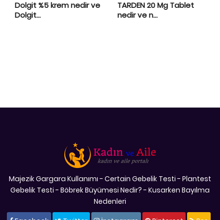
Dolgit %5 krem nedir ve
TARDEN 20 Mg Tablet
Dolgit...
nedir ve n...
Majezik Gargara Kullanımı
-
Certain Gebelik Testi
-
Plantest
Gebelik Testi
-
Böbrek Büyümesi Nedir?
-
Kusarken Bayılma
Nedenleri