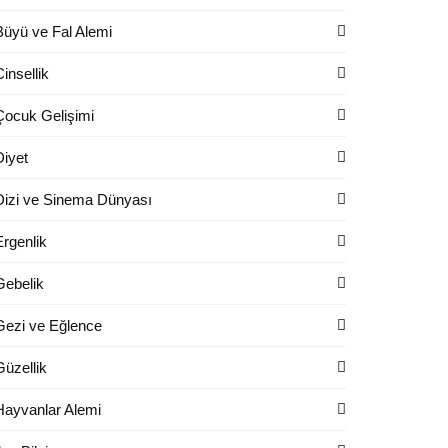
Büyü ve Fal Alemi
Cinsellik
Çocuk Gelişimi
Diyet
Dizi ve Sinema Dünyası
Ergenlik
Gebelik
Gezi ve Eğlence
Güzellik
Hayvanlar Alemi