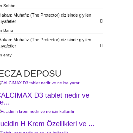
in
Sohbet
Hakan: Muhafız (The Protector) dizisinde giyilen
ıyafetler
in
Banu
Hakan: Muhafız (The Protector) dizisinde giyilen
ıyafetler
in
eray
ECZA DEPOSU
ALCIMAX D3 tablet nedir ve
e...
ucidin H Krem Özellikleri ve ...