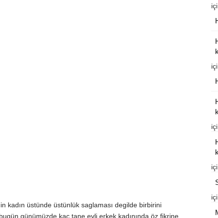
iç
k
iç
k
iç
k
iç
iç
 kadın üstünde üstünlük saglaması degilde birbirini
gün günümüzde kaç tane evli erkek kadınında öz fikrine