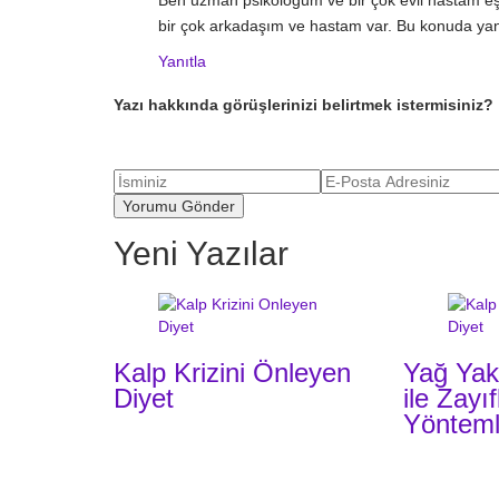
Ben uzman psikologum ve bir çok evli hastam eşi
bir çok arkadaşım ve hastam var. Bu konuda yan
Yanıtla
Yazı hakkında görüşlerinizi belirtmek istermisiniz?
Yeni Yazılar
Kalp Krizini Önleyen
Yağ Yak
Diyet
ile Zayı
Yönteml