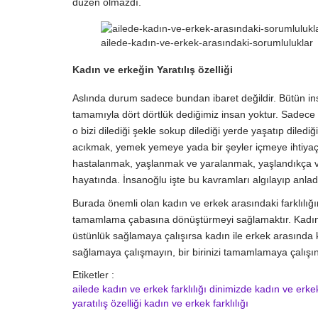
düzen olmazdı.
ailede-kadın-ve-erkek-arasındaki-sorumluluklar
Kadın ve erkeğin Yaratılış özelliği
Aslında durum sadece bundan ibaret değildir. Bütün in
tamamıyla dört dörtlük dediğimiz insan yoktur. Sadece 
o bizi dilediği şekle sokup dilediği yerde yaşatıp dil
acıkmak, yemek yemeye yada bir şeyler içmeye ihtiya
hastalanmak, yaşlanmak ve yaralanmak, yaşlandıkça vücu
hayatında. İnsanoğlu işte bu kavramları algılayıp anl
Burada önemli olan kadın ve erkek arasındaki farklılığı
tamamlama çabasına dönüştürmeyi sağlamaktır. Kadın e
üstünlük sağlamaya çalışırsa kadın ile erkek arasında 
sağlamaya çalışmayın, bir birinizi tamamlamaya çalışın
Etiketler :
ailede kadın ve erkek farklılığı
dinimizde kadın ve erkek
yaratılış özelliği
kadın ve erkek farklılığı