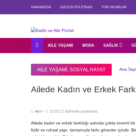
HAKKIMIZDA
GIZLILIK POLITIKASI
TÜM YAZARLAR
AILE YAŞAMI
MODA
SAĞLIK
G
Ana Say
AILE YAŞAMI
,
SOSYAL HAYAT
Ailede Kadın ve Erkek Farkl
-
15.03.17 tarihinde yayınlandı.
HbY
Ailede kadın ve erkek farklılığı aslında çokta önemli bi
fiziki ve ruhsal yapı, tamamıyla farkı görevler içindir. 