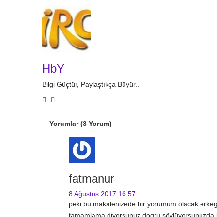
HbY
Bilgi Güçtür, Paylaştıkça Büyür..
Yorumlar (3 Yorum)
fatmanur
8 Ağustos 2017
16:57
peki bu makalenizede bir yorumum olacak erkegin
tamamlama diyorsunuz dogru söylüyorsunuzda bu