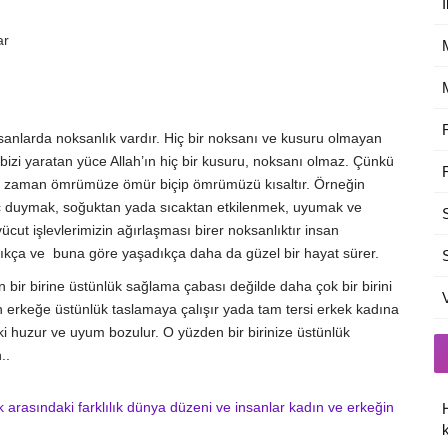
İ
sanlarda noksanlık vardır. Hiç bir noksanı ve kusuru olmayan
bizi yaratan yüce Allah’ın hiç bir kusuru, noksanı olmaz. Çünkü
ediği zaman ömrümüze ömür biçip ömrümüzü kısaltır. Örneğin
ç duymak, soğuktan yada sıcaktan etkilenmek, uyumak ve
t işlevlerimizin ağırlaşması birer noksanlıktır insan
adıkça ve buna göre yaşadıkça daha da güzel bir hayat sürer.
n bir birine üstünlük sağlama çabası değilde daha çok bir birini
rkeğe üstünlük taslamaya çalışır yada tam tersi erkek kadına
ki huzur ve uyum bozulur. O yüzden bir birinize üstünlük
..
 arasındaki farklılık
dünya düzeni ve insanlar
kadın ve erkeğin
k