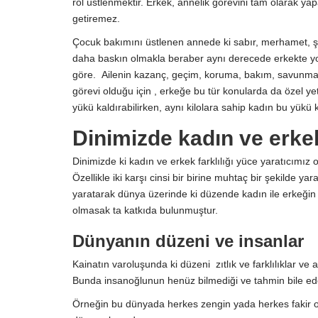
rol üstlenmektir. Erkek, annelik görevini tam olarak y
getiremez.
Çocuk bakımını üstlenen annede ki sabır, merhamet, şe
daha baskın olmakla beraber aynı derecede erkekte yo
göre. Ailenin kazanç, geçim, koruma, bakım, savunma 
görevi olduğu için , erkeğe bu tür konularda da özel yete
yükü kaldırabilirken, aynı kilolara sahip kadın bu yükü 
Dinimizde kadın ve erkek
Dinimizde ki kadın ve erkek farklılığı yüce yaratıcımız ol
Özellikle iki karşı cinsi bir birine muhtaç bir şekilde 
yaratarak dünya üzerinde ki düzende kadın ile erkeğin
olmasak ta katkıda bulunmuştur.
Dünyanın düzeni ve insanlar
Kainatın varoluşunda ki düzeni zıtlık ve farklılıklar ve
Bunda insanoğlunun henüz bilmediği ve tahmin bile edeme
Örneğin bu dünyada herkes zengin yada herkes fakir o