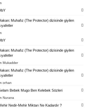
in
HbY
Hakan: Muhafız (The Protector) dizisinde giyilen
ıyafetler
in
HbY
Hakan: Muhafız (The Protector) dizisinde giyilen
ıyafetler
in
Mukadder
Hakan: Muhafız (The Protector) dizisinde giyilen
ıyafetler
in
orhan
Selam Bebek Mugo Ben Kelebek Sözleri
in
Nurana
Mehir Nedir-Mehir Miktarı Ne Kadardır ?