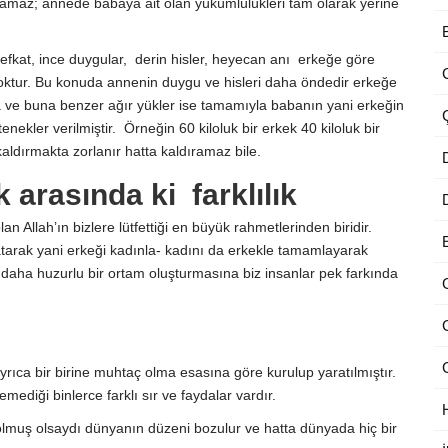
apamaz; annede babaya ait olan yükümlülükleri tam olarak yerine
fkat, ince duygular, derin hisler, heyecan anı erkeğe göre
ktur. Bu konuda annenin duygu ve hisleri daha öndedir erkeğe
ve buna benzer ağır yükler ise tamamıyla babanın yani erkeğin
nekler verilmiştir. Örneğin 60 kiloluk bir erkek 40 kiloluk bir
kaldırmakta zorlanır hatta kaldıramaz bile.
 arasında ki farklılık
an Allah’ın bizlere lütfettiği en büyük rahmetlerinden biridir.
yaratarak yani erkeği kadınla- kadını da erkekle tamamlayarak
 daha huzurlu bir ortam oluşturmasına biz insanlar pek farkında
 ayrıca bir birine muhtaç olma esasına göre kurulup yaratılmıştır.
diği binlerce farklı sır ve faydalar vardır.
lmuş olsaydı dünyanın düzeni bozulur ve hatta dünyada hiç bir