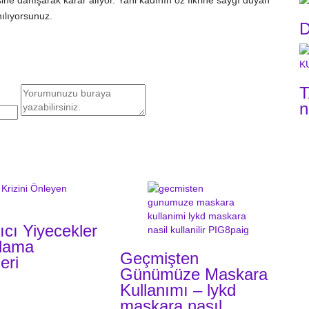
ne danışarak karar alıyor. Yani kadının öz fikrine saygı duyan
ılıyorsunuz.
D
T
n
ıcı Yiyecekler
flama
Geçmişten
eri
Günümüze Maskara
Kullanımı – lykd
maskara nasıl