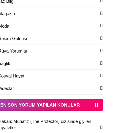
laç Bilgi
Magazin
Moda
Resim Galerisi
Rüya Yorumları
Sağlık
Sosyal Hayat
Videolar
EN SON YORUM YAPILAN KONULAR
Hakan: Muhafız (The Protector) dizisinde giyilen
ıyafetler