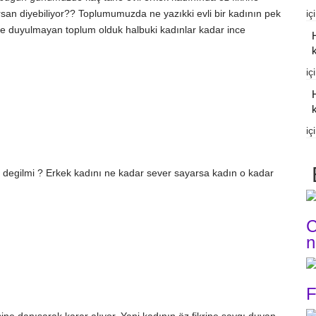
iç
san diyebiliyor?? Toplumumuzda ne yazıkki evli bir kadının pek
ile duyulmayan toplum olduk halbuki kadınlar kadar ince
k
iç
k
iç
e degilmi ? Erkek kadını ne kadar sever sayarsa kadın o kadar
C
n
F