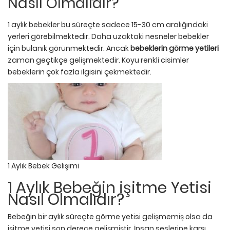
Nasıl Olmalıdır?
1 aylık bebekler bu süreçte sadece 15-30 cm aralığındaki
yerleri görebilmektedir. Daha uzaktaki nesneler bebekler
için bulanık görünmektedir. Ancak
bebeklerin görme yetileri
zaman geçtikçe gelişmektedir. Koyu renkli cisimler
bebeklerin çok fazla ilgisini çekmektedir.
1 Aylık Bebek Gelişimi
1 Aylık Bebeğin işitme Yetisi
Nasıl Olmalıdır?
Bebeğin bir aylık süreçte görme yetisi gelişmemiş olsa da
işitme yetisi son derece gelişmiştir. İnsan seslerine karşı