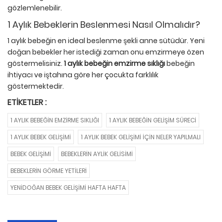
gözlemlenebilir.
1 Aylık Bebeklerin Beslenmesi Nasıl Olmalıdır?
1 aylık bebeğin en ideal beslenme şekli anne sütüdür. Yeni
doğan bebekler her istediği zaman onu emzirmeye özen
göstermelisiniz.
1 aylık bebeğin emzirme sıklığı
bebeğin
ihtiyacı ve iştahına göre her çocukta farklılık
göstermektedir.
ETIKETLER :
1 AYLIK BEBEĞIN EMZIRME SIKLIĞI
1 AYLIK BEBEĞIN GELIŞIM SÜRECI
1 AYLIK BEBEK GELIŞIMI
1 AYLIK BEBEK GELIŞIMI IÇIN NELER YAPILMALI
BEBEK GELIŞIMI
BEBEKLERIN AYLIK GELISIMI
BEBEKLERIN GÖRME YETILERI
YENIDOĞAN BEBEK GELIŞIMI HAFTA HAFTA