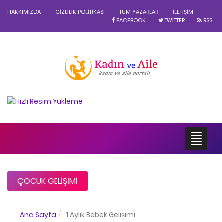
HAKKIMIZDA
GIZLILIK POLITIKASI
TÜM YAZARLAR
İLETIŞIM
FACEBOOK
TWITTER
RSS
ÇOCUK GELIŞIMI
Ana Sayfa
1 Aylık Bebek Gelişimi