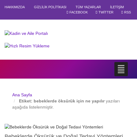
HAKKIMIZDA
GIZLILIK POLITIKASI
TÜM YAZARLAR
İLETIŞIM
FACEBOOK
TWITTER
RSS
Ana Sayfa
Etiket:
bebeklerde öksürük için ne yapılır
yazıları
aşağıda listelenmiştir.
Bebeklerde Öksürük ve Doğal Tedavi Yöntemleri