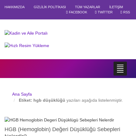
HAKKIMIZDA
GIZLILIK POLITIKASI
TÜM YAZARLAR
İLETIŞIM
FACEBOOK
TWITTER
RSS
Ana Sayfa
Etiket:
hgb düşüklüğü
yazıları aşağıda listelenmiştir.
HGB (Hemoglobin) Değeri Düşüklüğü Sebepleri