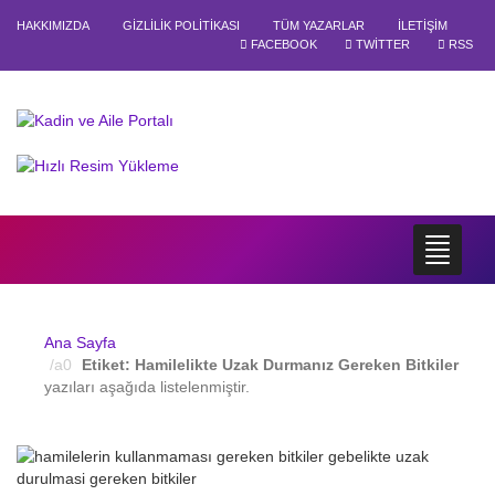
HAKKIMIZDA
GIZLILIK POLITIKASI
TÜM YAZARLAR
İLETIŞIM
FACEBOOK
TWITTER
RSS
Ana Sayfa
Etiket:
Hamilelikte Uzak Durmanız Gereken Bitkiler
yazıları aşağıda listelenmiştir.