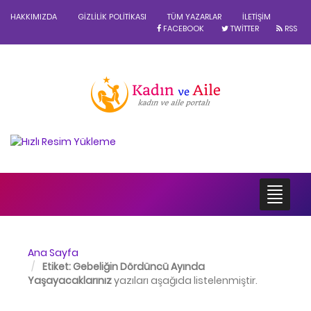
HAKKIMIZDA
GIZLILIK POLITIKASI
TÜM YAZARLAR
İLETIŞIM
FACEBOOK
TWITTER
RSS
Ana Sayfa
Etiket:
Gebeliğin Dördüncü Ayında
Yaşayacaklarınız
yazıları aşağıda listelenmiştir.