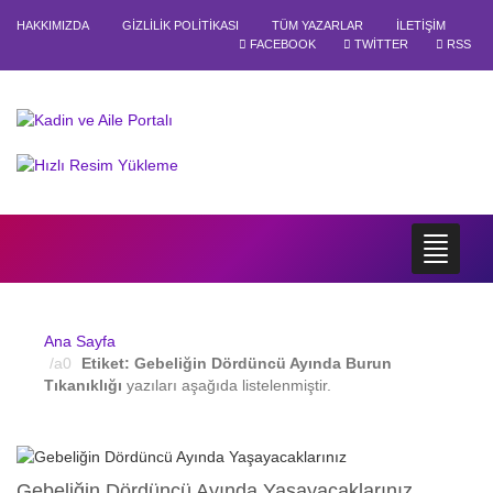
HAKKIMIZDA
GIZLILIK POLITIKASI
TÜM YAZARLAR
İLETIŞIM
FACEBOOK
TWITTER
RSS
Ana Sayfa
Etiket:
Gebeliğin Dördüncü Ayında Burun
Tıkanıklığı
yazıları aşağıda listelenmiştir.
Gebeliğin Dördüncü Ayında Yaşayacaklarınız