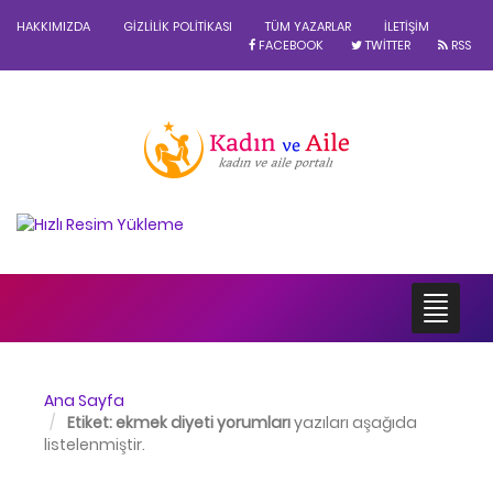
HAKKIMIZDA
GIZLILIK POLITIKASI
TÜM YAZARLAR
İLETIŞIM
FACEBOOK
TWITTER
RSS
Ana Sayfa
Etiket:
ekmek diyeti yorumları
yazıları aşağıda
listelenmiştir.