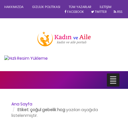
HAKKIMIZDA
GIZLILIK POLITIKASI
TÜM YAZARLAR
İLETIŞIM
FACEBOOK
TWITTER
RSS
Ana Sayfa
Etiket:
çoğul gebelik hcg
yazıları aşağıda
listelenmiştir.