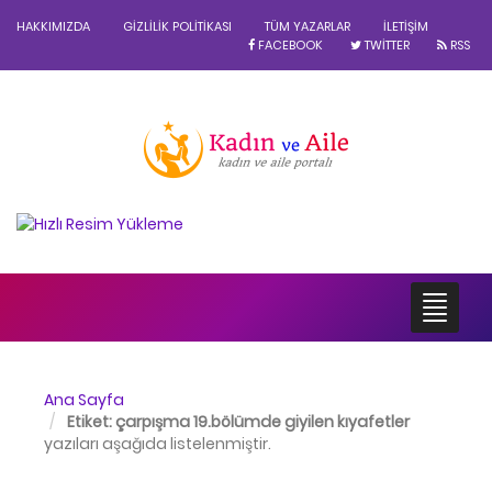
HAKKIMIZDA
GIZLILIK POLITIKASI
TÜM YAZARLAR
İLETIŞIM
FACEBOOK
TWITTER
RSS
Ana Sayfa
Etiket:
çarpışma 19.bölümde giyilen kıyafetler
yazıları aşağıda listelenmiştir.