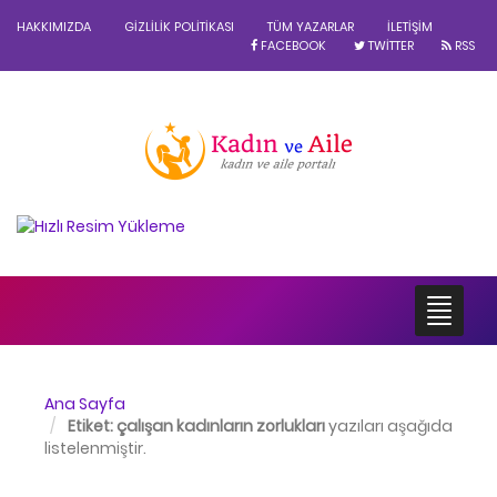
HAKKIMIZDA
GIZLILIK POLITIKASI
TÜM YAZARLAR
İLETIŞIM
FACEBOOK
TWITTER
RSS
Ana Sayfa
Etiket:
çalışan kadınların zorlukları
yazıları aşağıda
listelenmiştir.