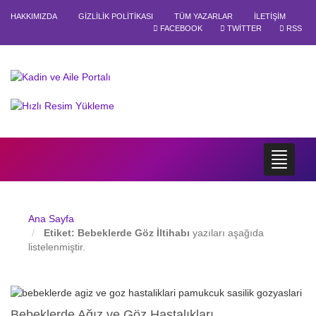
HAKKIMIZDA
GIZLILIK POLITIKASI
TÜM YAZARLAR
İLETIŞIM
FACEBOOK
TWITTER
RSS
Ana Sayfa
Etiket:
Bebeklerde Göz İltihabı
yazıları aşağıda
listelenmiştir.
Bebeklerde Ağız ve Göz Hastalıkları