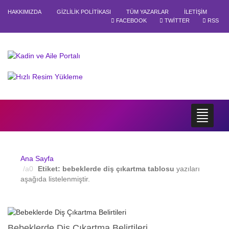
HAKKIMIZDA
GIZLILIK POLITIKASI
TÜM YAZARLAR
İLETIŞIM
FACEBOOK
TWITTER
RSS
Ana Sayfa
Etiket:
bebeklerde diş çıkartma tablosu
yazıları
aşağıda listelenmiştir.
Bebeklerde Diş Çıkartma Belirtileri