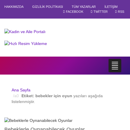
HAKKIMIZDA
GIZLILIK POLITIKASI
TÜM YAZARLAR
İLETIŞIM
FACEBOOK
TWITTER
RSS
Ana Sayfa
Etiket:
bebekler için oyun
yazıları aşağıda
listelenmiştir.
Bebeklerle Oynanabilecek Oyunlar