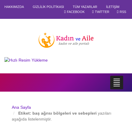
HAKKIMIZDA
GIZLILIK POLITIKASI
TÜM YAZARLAR
İLETIŞIM
FACEBOOK
TWITTER
RSS
Ana Sayfa
Etiket:
baş ağrısı bölgeleri ve sebepleri
yazıları
aşağıda listelenmiştir.