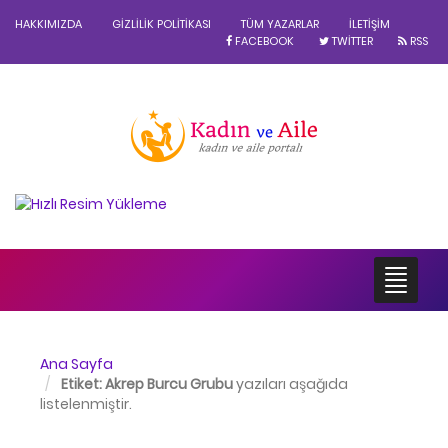
HAKKIMIZDA
GIZLILIK POLITIKASI
TÜM YAZARLAR
İLETIŞIM
FACEBOOK
TWITTER
RSS
Ana Sayfa
Etiket:
Akrep Burcu Grubu
yazıları aşağıda
listelenmiştir.