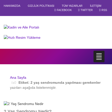
HAKKIMIZDA
GIZLILIK POLITIKASI
TÜM YAZARLAR
İLETIŞIM
FACEBOOK
TWITTER
RSS
Ana Sayfa
Etiket:
2 yaş sendromunda yapılması gerekenler
yazıları aşağıda listelenmiştir.
2 Yaş Sendromu Nedir?