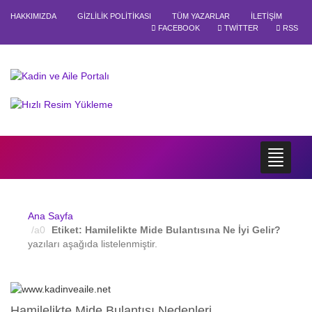
HAKKIMIZDA
GIZLILIK POLITIKASI
TÜM YAZARLAR
İLETIŞIM
FACEBOOK
TWITTER
RSS
Ana Sayfa
Etiket:
Hamilelikte Mide Bulantısına Ne İyi Gelir?
yazıları aşağıda listelenmiştir.
Hamilelikte Mide Bulantısı Nedenleri