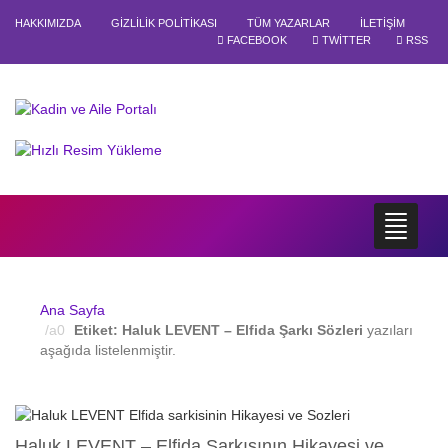
HAKKIMIZDA
GIZLILIK POLITIKASI
TÜM YAZARLAR
İLETIŞIM
FACEBOOK
TWITTER
RSS
Ana Sayfa
Etiket:
Haluk LEVENT – Elfida Şarkı Sözleri
yazıları
aşağıda listelenmiştir.
Haluk LEVENT – Elfida Şarkısının Hikayesi ve