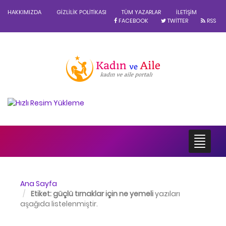
HAKKIMIZDA
GIZLILIK POLITIKASI
TÜM YAZARLAR
İLETIŞIM
FACEBOOK
TWITTER
RSS
Ana Sayfa
Etiket:
güçlü tırnaklar için ne yemeli
yazıları
aşağıda listelenmiştir.