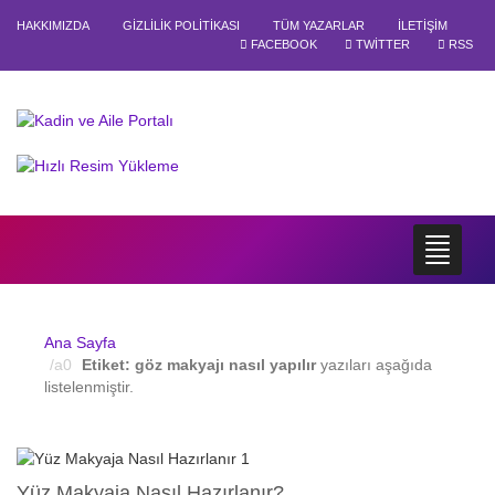
HAKKIMIZDA
GIZLILIK POLITIKASI
TÜM YAZARLAR
İLETIŞIM
FACEBOOK
TWITTER
RSS
Ana Sayfa
Etiket:
göz makyajı nasıl yapılır
yazıları aşağıda
listelenmiştir.
Yüz Makyaja Nasıl Hazırlanır?