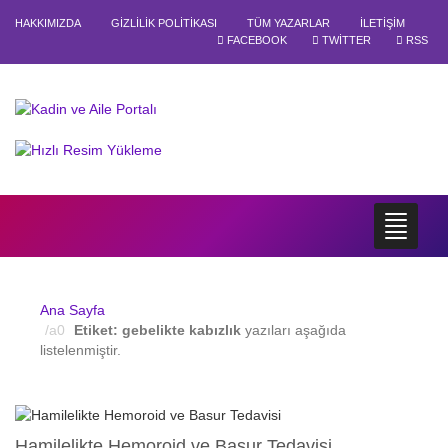
HAKKIMIZDA
GIZLILIK POLITIKASI
TÜM YAZARLAR
İLETIŞIM
FACEBOOK
TWITTER
RSS
Ana Sayfa
Etiket:
gebelikte kabızlık
yazıları aşağıda
listelenmiştir.
Hamilelikte Hemoroid ve Basur Tedavisi